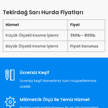
Tekirdağ Sarı Hurda Fiyatları
Hizmet
Fiyat
Küçük Ölçekli Kesme İşlemi
350₺ - 800₺
Büyük Ölçekli Kesme İşlemi
Fiyat Sorunuz
Ücretsiz Keşif
Ücretsiz keşif hizmetimiz tüm müşterilerimize
özeldir.
Milimetrik Ölçü ile Temiz Hizmet
Profesyonel makinalarımız ile en titiz hizmetleri