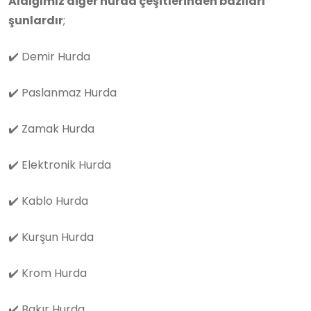
Aldığımız diğer hurda çeşitlerinden bazıları
şunlardır
;
✔️
Demir Hurda
✔️
Paslanmaz Hurda
✔️
Zamak Hurda
✔️
Elektronik Hurda
✔️
Kablo Hurda
✔️
Kurşun Hurda
✔️
Krom Hurda
✔️
Bakır Hurda