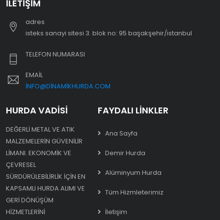
İLETIŞIM
adres
i̇steks sanayi sitesi 3. blok no: 95 başakşehir/i̇stanbul
TELEFON NUMARASI
EMAIL
INFO@DINAMIKHURDA.COM
HURDA VADISI
FAYDALI LINKLER
DEĞERLI METAL VE ATIK
Ana Sayfa
MALZEMELERIN GÜVENILIR
LIMANI. EKONOMIK VE
Demir Hurda
ÇEVRESEL
Alüminyum Hurda
SÜRDÜRÜLEBILIRLIK IÇIN EN
KAPSAMLI HURDA ALIMI VE
Tüm Hizmleterimiz
GERI DÖNÜŞÜM
HIZMETLERINI
İletişim