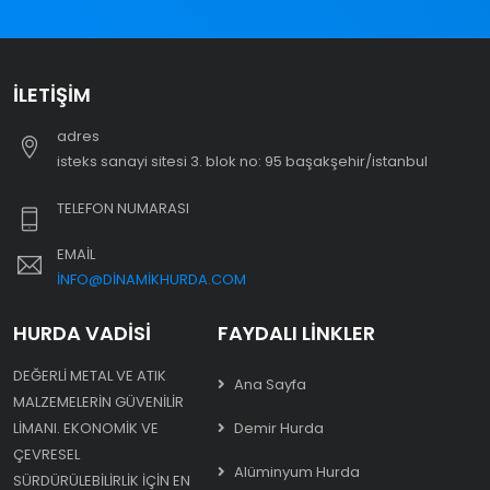
İLETIŞIM
adres
i̇steks sanayi sitesi 3. blok no: 95 başakşehir/i̇stanbul
TELEFON NUMARASI
EMAIL
INFO@DINAMIKHURDA.COM
HURDA VADISI
FAYDALI LINKLER
DEĞERLI METAL VE ATIK
Ana Sayfa
MALZEMELERIN GÜVENILIR
LIMANI. EKONOMIK VE
Demir Hurda
ÇEVRESEL
Alüminyum Hurda
SÜRDÜRÜLEBILIRLIK IÇIN EN