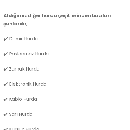
Aldığımız diğer hurda çeşitlerinden bazıları
şunlardır
;
✔️
Demir Hurda
✔️
Paslanmaz Hurda
✔️
Zamak Hurda
✔️
Elektronik Hurda
✔️
Kablo Hurda
✔️
Sarı Hurda
✔️
Kurşun Hurda