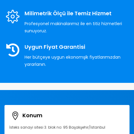
Milimetrik Ölçü ile Temiz Hizmet
Profesyonel makinalarımız ile en titiz hizmetleri
sunuyoruz.
Uygun Fiyat Garantisi
Her bütçeye uygun ekonomşik fiyatlarımızdan
yararlanın.
Konum
İsteks sanayi sitesi 3. blok no: 95 Başakşehir/İstanbul