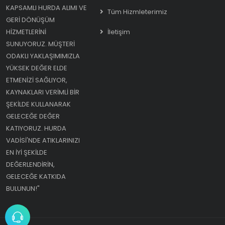
KAPSAMLI HURDA ALIMI VE
Tüm Hizmleterimiz
GERI DÖNÜŞÜM
HIZMETLERINI
İletişim
SUNUYORUZ. MÜŞTERI
ODAKLI YAKLAŞIMIMIZLA
YÜKSEK DEĞER ELDE
ETMENIZI SAĞLIYOR,
KAYNAKLARI VERIMLI BIR
ŞEKILDE KULLANARAK
GELECEĞE DEĞER
KATIYORUZ. HURDA
VADISI'NDE ATIKLARINIZI
EN IYI ŞEKILDE
DEĞERLENDIRIN,
GELECEĞE KATKIDA
BULUNUN!"