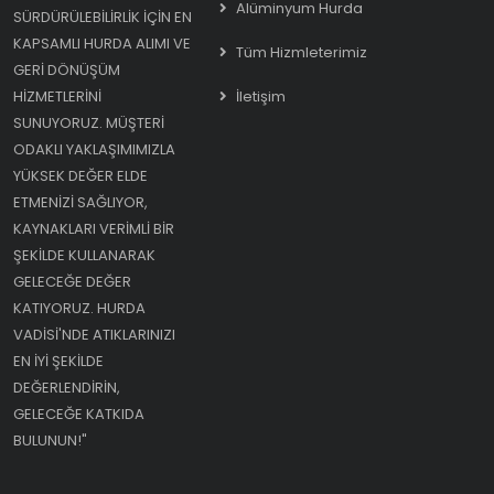
Alüminyum Hurda
SÜRDÜRÜLEBILIRLIK IÇIN EN
KAPSAMLI HURDA ALIMI VE
Tüm Hizmleterimiz
GERI DÖNÜŞÜM
HIZMETLERINI
İletişim
SUNUYORUZ. MÜŞTERI
ODAKLI YAKLAŞIMIMIZLA
YÜKSEK DEĞER ELDE
ETMENIZI SAĞLIYOR,
KAYNAKLARI VERIMLI BIR
ŞEKILDE KULLANARAK
GELECEĞE DEĞER
KATIYORUZ. HURDA
VADISI'NDE ATIKLARINIZI
EN IYI ŞEKILDE
DEĞERLENDIRIN,
GELECEĞE KATKIDA
BULUNUN!"