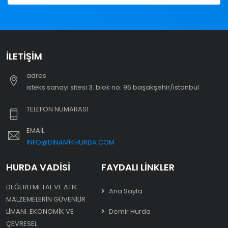
İLETIŞIM
adres
i̇steks sanayi sitesi 3. blok no: 95 başakşehir/i̇stanbul
TELEFON NUMARASI
EMAIL
INFO@DINAMIKHURDA.COM
HURDA VADISI
FAYDALI LINKLER
DEĞERLI METAL VE ATIK
Ana Sayfa
MALZEMELERIN GÜVENILIR
LIMANI. EKONOMIK VE
Demir Hurda
ÇEVRESEL