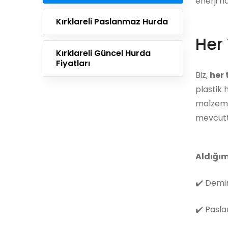
enerji h
Kırklareli Paslanmaz Hurda
Her 
Kırklareli Güncel Hurda
Fiyatları
Biz,
her
plastik 
malzemes
mevcutt
Aldığım
✔️
Demir
✔️
Pasla