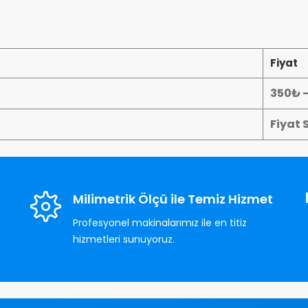
Fiyat
350₺ 
Fiyat 
Milimetrik Ölçü ile Temiz Hizmet
Profesyonel makinalarımız ile en titiz
hizmetleri sunuyoruz.