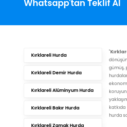
Whatsapp'tan Teklif Al
"
Kırklar
Kırklareli Hurda
dönüşüm
gümüş, p
Kırklareli Demir Hurda
hurdala
ekonomi
Kırklareli Alüminyum Hurda
koruyun
yaklaşı
katkıda 
Kırklareli Bakır Hurda
hurda sa
Kırklareli Zamak Hurda