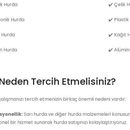
k Hurda
✔️
Çelik 
ronik Hurda
✔️
Plastik
 Hurda
✔️
Kağıt 
n Hurda
✔️
Alümin
 Neden Tercih Etmelisiniz?
çalışmanızı tercih etmenizin birkaç önemli nedeni vardır:
syonellik:
Sarı hurda ve diğer hurda malzemeleri konusund
nel bir hizmet sunarak hurda satışınızı kolaylaştırıyoruz.