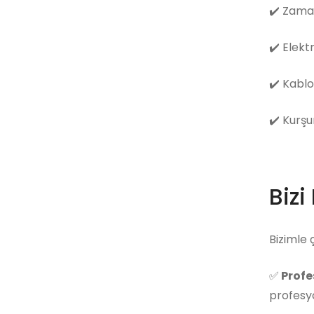
✔️
Zama
✔️
Elekt
✔️
Kablo
✔️
Kurşu
Bizi
Bizimle 
✅
Profe
profesyo