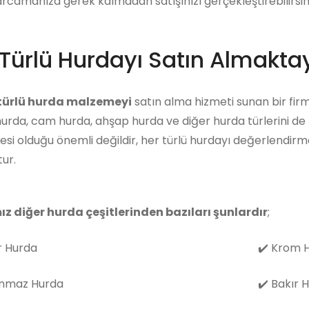
arcamanıza gerek kalmadan satışınızı gerçekleştirebilirsini
Türlü Hurdayı Satın Almaktay
 türlü hurda malzemeyi
satın alma hizmeti sunan bir firm
hurda, cam hurda, ahşap hurda ve diğer hurda türlerini de
i olduğu önemli değildir, her türlü hurdayı değerlendirm
ur.
ız diğer hurda çeşitlerinden bazıları şunlardır
;
 Hurda
✔️
Krom H
nmaz Hurda
✔️
Bakır 