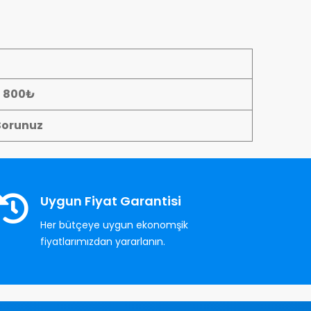
- 800₺
Sorunuz
Uygun Fiyat Garantisi
Her bütçeye uygun ekonomşik
fiyatlarımızdan yararlanın.