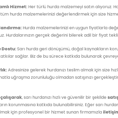
mlı Hizmet:
Her türlü hurda malzemeyi satın alıyoruz. 
, tüm hurda malzemelerinizi değerlendirmek için size hizm
landırma:
Hurda malzemelerinizi en uygun fiyatlarla değe
z. Hurdalarınızın gerçek değerini bilerek adil bir fiyat teklif
 Dostu:
Sarı hurda geri dönüşümü, doğal kaynakların kor
atkılar sağlar. Biz de bu sürece katkıda bulunarak çevreye 
lık:
Adresinize gelerek hurdanızı teslim almak için size hızl
matla uğraşma zorunluluğu olmadan satışınızı gerçekleştireb
 çalışarak
, sarı hurdanızı hızlı ve güvenilir bir şekilde
satı
rın korunmasına katkıda bulunabilirsiniz. Eğer sarı hurdan
lmak için profesyonel bir hizmet sunan firmamızla
iletişi