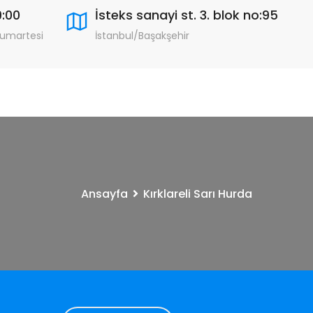
9:00
İsteks sanayi st. 3. blok no:95
Cumartesi
İstanbul/Başakşehir
Ansayfa
Kırklareli Sarı Hurda