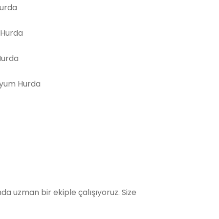
Hurda
 Hurda
Hurda
yum Hurda
a uzman bir ekiple çalışıyoruz. Size