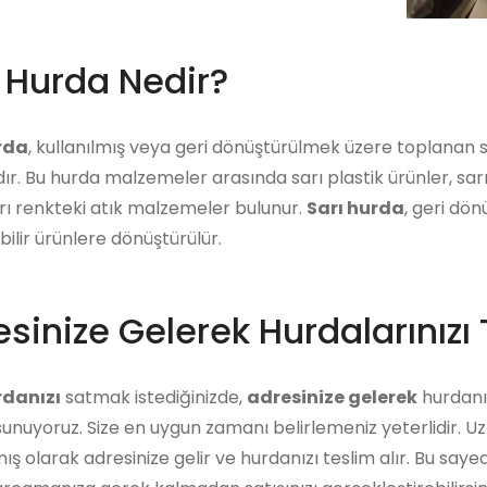
ı Hurda Nedir?
rda
, kullanılmış veya geri dönüştürülmek üzere toplanan
dır. Bu hurda malzemeler arasında sarı plastik ürünler, sa
rı renkteki atık malzemeler bulunur.
Sarı hurda
, geri dö
abilir ürünlere dönüştürülür.
sinize Gelerek Hurdalarınızı 
rdanızı
satmak istediğinizde,
adresinize gelerek
hurdanız
unuyoruz. Size en uygun zamanı belirlemeniz yeterlidir. U
ış olarak adresinize gelir ve hurdanızı teslim alır. Bu say