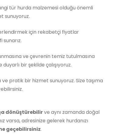
Hangi tür hurda malzemesi olduğu önemli
et sunuyoruz.
rlendirmek için rekabetçi fiyatlar
i sunarız.
unmasına ve çevrenin temiz tutulmasına
duyarlı bir şekilde çalışıyoruz.
ı ve pratik bir hizmet sunuyoruz. Size taşıma
ilirsiniz.
şa dönüştürebilir
ve aynı zamanda doğal
ız varsa, adresinize gelerek hurdanızı
me geçebilirsiniz
.