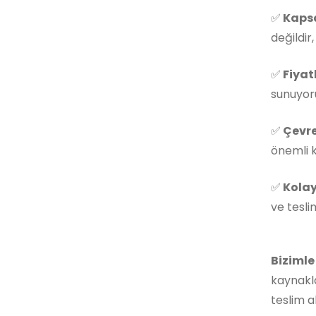
✅
Kapsa
değildir
✅
Fiyat
sunuyoru
✅
Çevre
önemli k
✅
Kolay
ve tesli
Bizimle
kaynakla
teslim a