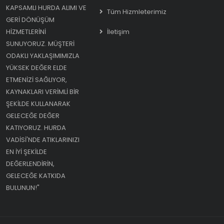
KAPSAMLI HURDA ALIMI VE
Tüm Hizmleterimiz
GERI DÖNÜŞÜM
HIZMETLERINI
İletişim
SUNUYORUZ. MÜŞTERI
ODAKLI YAKLAŞIMIMIZLA
YÜKSEK DEĞER ELDE
ETMENIZI SAĞLIYOR,
KAYNAKLARI VERIMLI BIR
ŞEKILDE KULLANARAK
GELECEĞE DEĞER
KATIYORUZ. HURDA
VADISI'NDE ATIKLARINIZI
EN IYI ŞEKILDE
DEĞERLENDIRIN,
GELECEĞE KATKIDA
BULUNUN!"