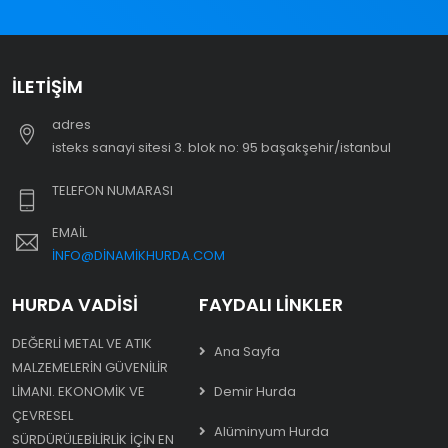
İLETIŞIM
adres
i̇steks sanayi sitesi 3. blok no: 95 başakşehir/i̇stanbul
TELEFON NUMARASI
EMAIL
INFO@DINAMIKHURDA.COM
HURDA VADISI
FAYDALI LINKLER
DEĞERLI METAL VE ATIK
Ana Sayfa
MALZEMELERIN GÜVENILIR
LIMANI. EKONOMIK VE
Demir Hurda
ÇEVRESEL
Alüminyum Hurda
SÜRDÜRÜLEBILIRLIK IÇIN EN