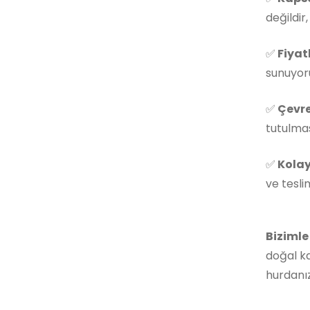
değildir
✅
Fiyat
sunuyoru
✅
Çevre
tutulmas
✅
Kolay
ve tesli
Bizimle
doğal ka
hurdanız