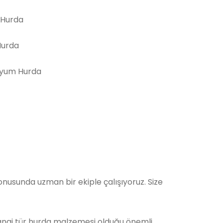
 Hurda
Hurda
yum Hurda
nusunda uzman bir ekiple çalışıyoruz. Size
Hangi tür hurda malzemesi olduğu önemli