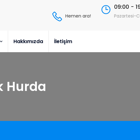
09:00 - 1
Hemen ara!
Pazartesi-
Hakkımızda
İletişim
k Hurda