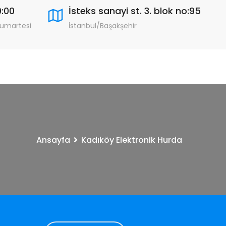
9:00
İsteks sanayi st. 3. blok no:95
Cumartesi
İstanbul/Başakşehir
Ansayfa
Kadıköy Elektronik Hurda