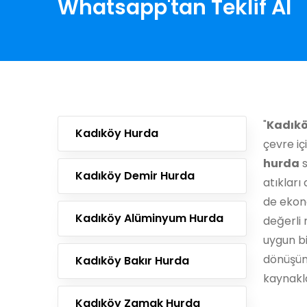
Whatsapp'tan Teklif Al
"
Kadıkö
Kadıköy Hurda
çevre iç
hurda
s
Kadıköy Demir Hurda
atıklar
de ekono
Kadıköy Alüminyum Hurda
değerli 
uygun bi
dönüşüm
Kadıköy Bakır Hurda
kaynakla
Kadıköy Zamak Hurda