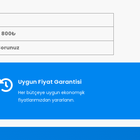
- 800₺
Sorunuz
Uygun Fiyat Garantisi
Her bütçeye uygun ekonomşik
fiyatlarımızdan yararlanın.