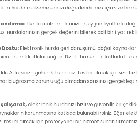
, tüm hurda malzemelerinizi değerlendirmek için size hizm
landırma:
Hurda malzemelerinizi en uygun fiyatlarla değe
z. Hurdalarınızın gerçek değerini bilerek adil bir fiyat teklif
 Dostu:
Elektronik hurda geri dönüşümü, doğal kaynaklar
ına önemli katkılar sağlar. Biz de bu sürece katkıda buluna
lık:
Adresinize gelerek hurdanızı teslim almak için size hızl
matla uğraşma zorunluluğu olmadan satışınızı gerçekleştireb
 çalışarak,
elektronik hurdanızı hızlı ve güvenilir bir şekil
ynakların korunmasına katkıda bulunabilirsiniz. Eğer elek
ı teslim almak için profesyonel bir hizmet sunan firmamı