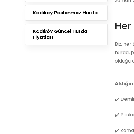
zaman ve
Kadıköy Paslanmaz Hurda
Her 
Kadıköy Güncel Hurda
Fiyatları
Biz, her
hurda, p
olduğu ö
Aldığım
✔️
Demir
✔️
Pasla
✔️
Zama