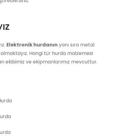
rebilirsiniz.
ız
ız.
Elektronik hurdanın
yanı sıra metal
ın almaktayız. Hangi tür hurda malzemesi
man ekibimiz ve ekipmanlarımız mevcuttur.
urda
Hurda
Hurda