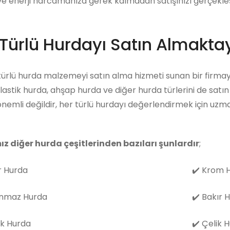
 enerji harcamanıza gerek kalmadan satışınızı gerçekleşti
Türlü Hurdayı Satın Almaktay
 türlü hurda malzemeyi satın alma hizmeti sunan bir firmay
lastik hurda, ahşap hurda ve diğer hurda türlerini de sat
nemli değildir, her türlü hurdayı değerlendirmek için uz
ız diğer hurda çeşitlerinden bazıları şunlardır
;
 Hurda
✔️
Krom H
nmaz Hurda
✔️
Bakır 
k Hurda
✔️
Çelik 