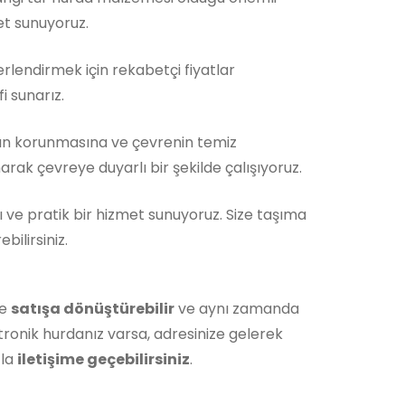
et sunuyoruz.
rlendirmek için rekabetçi fiyatlar
i sunarız.
ın korunmasına ve çevrenin temiz
rak çevreye duyarlı bir şekilde çalışıyoruz.
ı ve pratik bir hizmet sunuyoruz. Size taşıma
ilirsiniz.
de
satışa dönüştürebilir
ve aynı zamanda
tronik hurdanız varsa, adresinize gelerek
zla
iletişime geçebilirsiniz
.