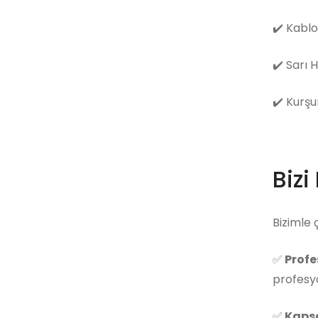
✔️
Kablo
✔️
Sarı 
✔️
Kurşu
Bizi
Bizimle 
✅
Profe
profesyo
✅
Kapsa