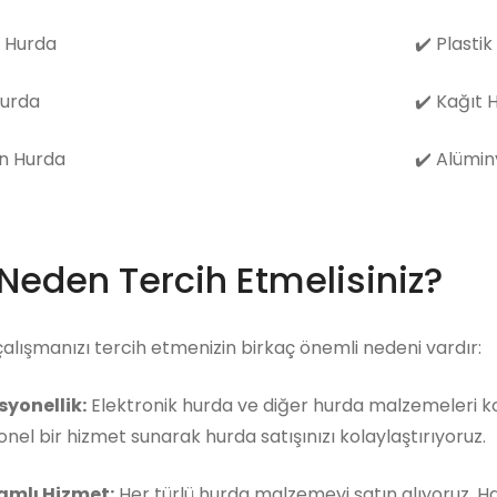
 Hurda
✔️
Plastik
Hurda
✔️
Kağıt 
n Hurda
✔️
Alümin
 Neden Tercih Etmelisiniz?
çalışmanızı tercih etmenizin birkaç önemli nedeni vardır:
syonellik:
Elektronik hurda ve diğer hurda malzemeleri ko
nel bir hizmet sunarak hurda satışınızı kolaylaştırıyoruz.
mlı Hizmet:
Her türlü hurda malzemeyi satın alıyoruz. 