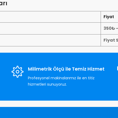
arı
Fiyat
350₺ 
Fiyat 
Milimetrik Ölçü ile Temiz Hizmet
Profesyonel makinalarımız ile en titiz
hizmetleri sunuyoruz.