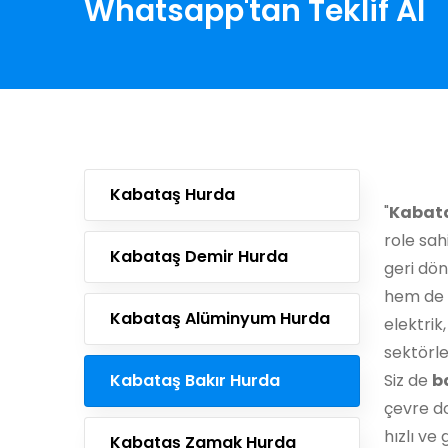
Whatsapp'tan Teklif Al
Kabataş Hurda
"
Kabata
role sah
Kabataş Demir Hurda
geri dö
hem de 
Kabataş Alüminyum Hurda
elektrik
sektörle
Kabataş Bakır Hurda
Siz de
b
çevre do
hızlı ve 
Kabataş Zamak Hurda