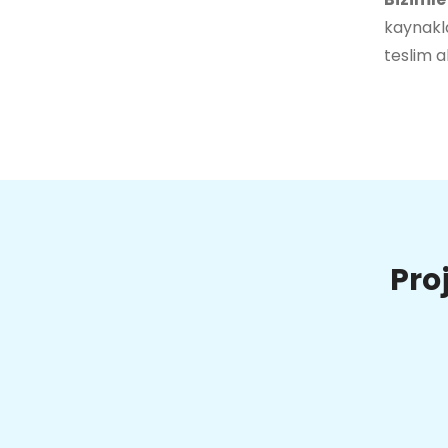
kaynakla
teslim a
Pro