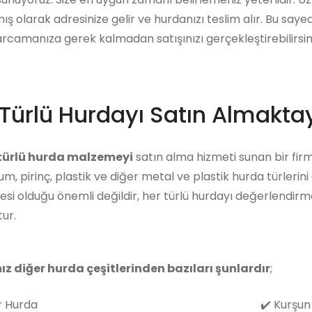
ış olarak adresinize gelir ve hurdanızı teslim alır. Bu say
arcamanıza gerek kalmadan satışınızı gerçekleştirebilirsini
Türlü Hurdayı Satın Almaktay
 türlü hurda malzemeyi
satın alma hizmeti sunan bir firma
m, pirinç, plastik ve diğer metal ve plastik hurda türlerin
i olduğu önemli değildir, her türlü hurdayı değerlendirm
ur.
ız diğer hurda çeşitlerinden bazıları şunlardır
;
 Hurda
✔️
Kurşun