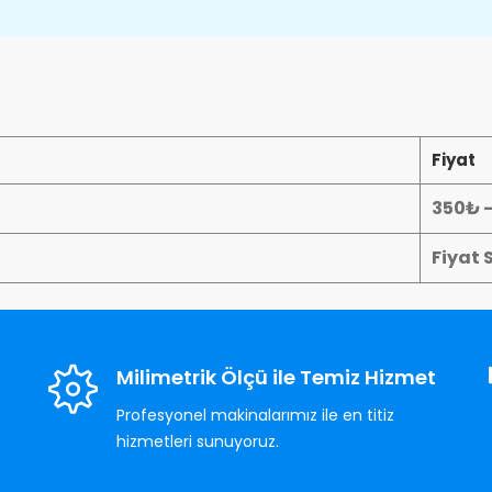
Fiyat
350₺ 
Fiyat 
Milimetrik Ölçü ile Temiz Hizmet
Profesyonel makinalarımız ile en titiz
hizmetleri sunuyoruz.