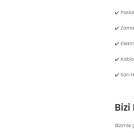
✔️
Pasla
✔️
Zama
✔️
Elekt
✔️
Kablo
✔️
Sarı 
Bizi
Bizimle 