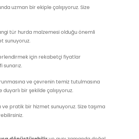
da uzman bir ekiple çalışıyoruz. Size
Hangi tür hurda malzemesi olduğu önemli
et sunuyoruz.
rlendirmek için rekabetçi fiyatlar
i sunarız.
orunmasına ve çevrenin temiz tutulmasına
duyarlı bir şekilde çalışıyoruz.
ı ve pratik bir hizmet sunuyoruz. Size taşıma
ilirsiniz.
ışa dönüştürebilir
ve aynı zamanda doğal