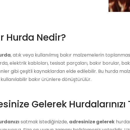
ır Hurda Nedir?
hurda
, atık veya kullanılmış bakır malzemelerin toplanması
rda, elektrik kabloları, tesisat parçaları, bakır borular, bak
ünler gibi çeşitli kaynaklardan elde edilebilir. Bu hurda ma
kullanılabilir bakır ürünlere dönüştürülür.
sinize Gelerek Hurdalarınızı 
urdanızı
satmak istediğinizde,
adresinize gelerek
hurdanı
unuyoruz. Size en uygun zamanı belirlemeniz yeterlidir. U