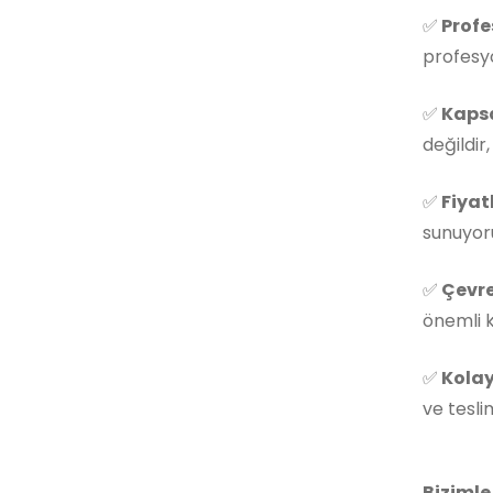
✅
Profe
profesyo
✅
Kapsa
değildir
✅
Fiyat
sunuyoru
✅
Çevre
önemli k
✅
Kolay
ve tesli
Bizimle