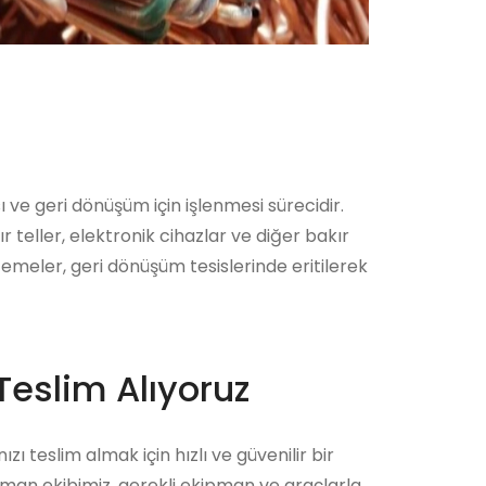
 ve geri dönüşüm için işlenmesi sürecidir.
ır teller, elektronik cihazlar ve diğer bakır
lzemeler, geri dönüşüm tesislerinde eritilerek
Teslim Alıyoruz
zı teslim almak için hızlı ve güvenilir bir
zman ekibimiz, gerekli ekipman ve araçlarla