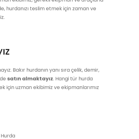
ede, hurdanızı teslim etmek için zaman ve
z.
ız
yız. Bakır hurdanın yanı sıra çelik, demir,
i de
satın almaktayız
. Hangi tür hurda
ek için uzman ekibimiz ve ekipmanlarımız
 Hurda