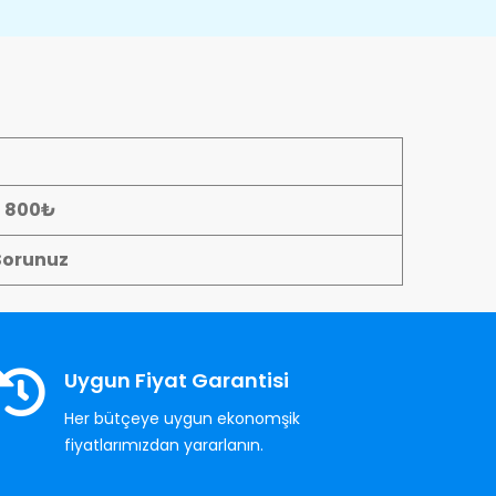
- 800₺
Sorunuz
Uygun Fiyat Garantisi
Her bütçeye uygun ekonomşik
fiyatlarımızdan yararlanın.