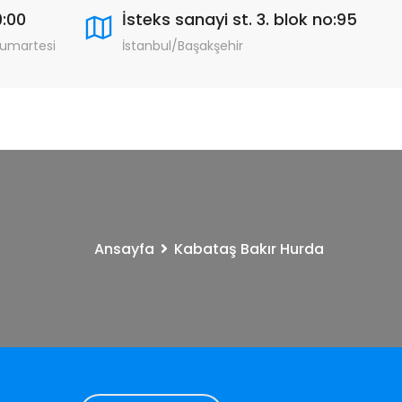
9:00
İsteks sanayi st. 3. blok no:95
Cumartesi
İstanbul/Başakşehir
Ansayfa
Kabataş Bakır Hurda