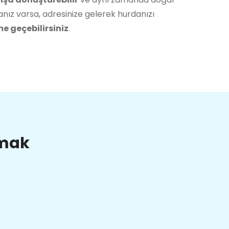
nız varsa, adresinize gelerek hurdanızı
me geçebilirsiniz
.
lmak