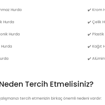
nmaz Hurda
✔️
Krom H
k Hurda
✔️
Çelik 
ronik Hurda
✔️
Plastik
 Hurda
✔️
Kağıt 
Hurda
✔️
Alümin
 Neden Tercih Etmelisiniz?
çalışmanızı tercih etmenizin birkaç önemli nedeni vardır: