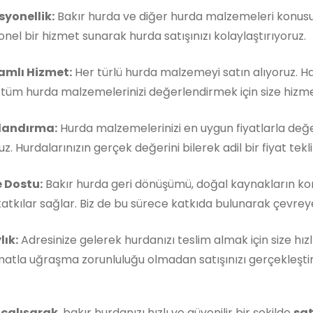
syonellik:
Bakır hurda ve diğer hurda malzemeleri konusun
nel bir hizmet sunarak hurda satışınızı kolaylaştırıyoruz.
mlı Hizmet:
Her türlü hurda malzemeyi satın alıyoruz. 
, tüm hurda malzemelerinizi değerlendirmek için size hizm
landırma:
Hurda malzemelerinizi en uygun fiyatlarla değe
z. Hurdalarınızın gerçek değerini bilerek adil bir fiyat teklif
 Dostu:
Bakır hurda geri dönüşümü, doğal kaynakların k
atkılar sağlar. Biz de bu sürece katkıda bulunarak çevreye 
lık:
Adresinize gelerek hurdanızı teslim almak için size hızl
matla uğraşma zorunluluğu olmadan satışınızı gerçekleştireb
 çalışarak
, bakır hurdanızı hızlı ve güvenilir bir şekilde
sat