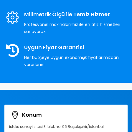
Milimetrik Ölçü ile Temiz Hizmet
Profesyonel makinalarımız ile en titiz hizmetleri
sunuyoruz.
Uygun Fiyat Garantisi
Her bütçeye uygun ekonomşik fiyatlarımızdan
yararlanın.
Konum
İsteks sanayi sitesi 3. blok no: 95 Başakşehir/İstanbul