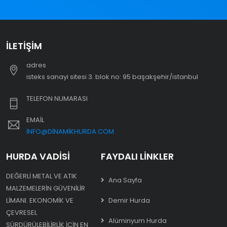
İLETIŞIM
adres
i̇steks sanayi sitesi 3. blok no: 95 başakşehir/i̇stanbul
TELEFON NUMARASI
EMAIL
INFO@DINAMIKHURDA.COM
HURDA VADISI
FAYDALI LINKLER
DEĞERLI METAL VE ATIK
Ana Sayfa
MALZEMELERIN GÜVENILIR
LIMANI. EKONOMIK VE
Demir Hurda
ÇEVRESEL
Alüminyum Hurda
SÜRDÜRÜLEBILIRLIK IÇIN EN