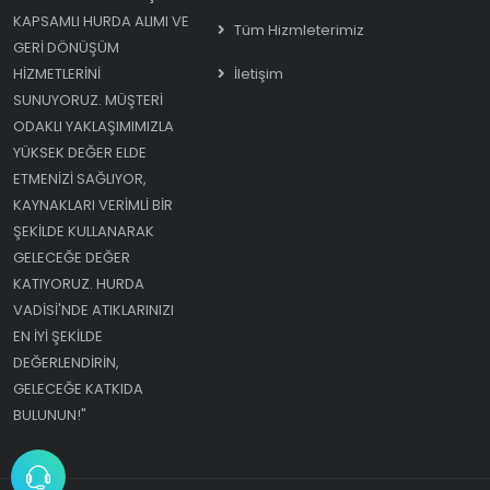
KAPSAMLI HURDA ALIMI VE
Tüm Hizmleterimiz
GERI DÖNÜŞÜM
HIZMETLERINI
İletişim
SUNUYORUZ. MÜŞTERI
ODAKLI YAKLAŞIMIMIZLA
YÜKSEK DEĞER ELDE
ETMENIZI SAĞLIYOR,
KAYNAKLARI VERIMLI BIR
ŞEKILDE KULLANARAK
GELECEĞE DEĞER
KATIYORUZ. HURDA
VADISI'NDE ATIKLARINIZI
EN IYI ŞEKILDE
DEĞERLENDIRIN,
GELECEĞE KATKIDA
BULUNUN!"