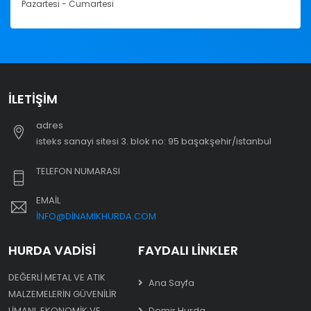
Pazartesi - Cumartesi
İLETIŞIM
adres
i̇steks sanayi sitesi 3. blok no: 95 başakşehir/i̇stanbul
TELEFON NUMARASI
EMAIL
INFO@DINAMIKHURDA.COM
HURDA VADISI
FAYDALI LINKLER
DEĞERLI METAL VE ATIK
Ana Sayfa
MALZEMELERIN GÜVENILIR
LIMANI. EKONOMIK VE
Demir Hurda