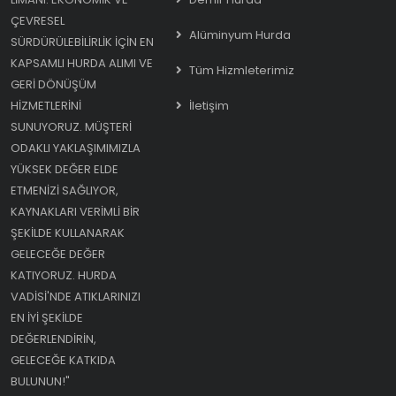
ÇEVRESEL
Alüminyum Hurda
SÜRDÜRÜLEBILIRLIK IÇIN EN
KAPSAMLI HURDA ALIMI VE
Tüm Hizmleterimiz
GERI DÖNÜŞÜM
HIZMETLERINI
İletişim
SUNUYORUZ. MÜŞTERI
ODAKLI YAKLAŞIMIMIZLA
YÜKSEK DEĞER ELDE
ETMENIZI SAĞLIYOR,
KAYNAKLARI VERIMLI BIR
ŞEKILDE KULLANARAK
GELECEĞE DEĞER
KATIYORUZ. HURDA
VADISI'NDE ATIKLARINIZI
EN IYI ŞEKILDE
DEĞERLENDIRIN,
GELECEĞE KATKIDA
BULUNUN!"