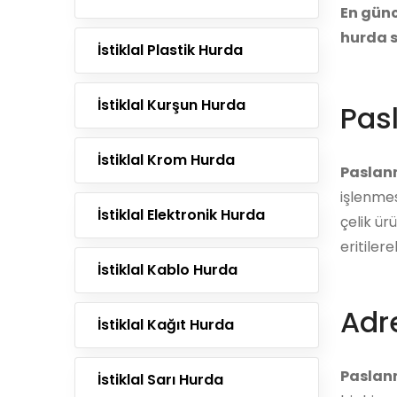
En günc
hurda s
İstiklal Plastik Hurda
İstiklal Kurşun Hurda
Pas
İstiklal Krom Hurda
Paslan
işlenmes
İstiklal Elektronik Hurda
çelik ür
eritiler
İstiklal Kablo Hurda
Adre
İstiklal Kağıt Hurda
Paslan
İstiklal Sarı Hurda