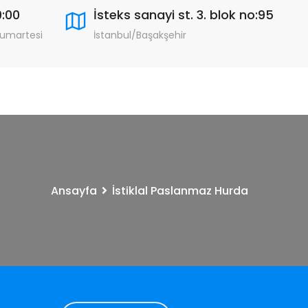
9:00
İsteks sanayi st. 3. blok no:95
Cumartesi
İstanbul/Başakşehir
Ansayfa
İstiklal Paslanmaz Hurda