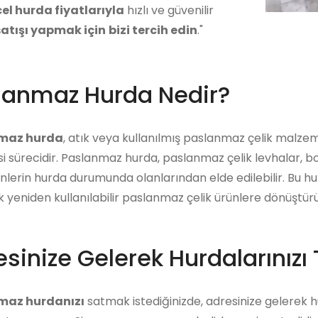
el hurda fiyatlarıyla
hızlı ve güvenilir
atışı yapmak için
bizi tercih edin
."
lanmaz Hurda Nedir?
maz hurda
, atık veya kullanılmış paslanmaz çelik malze
i sürecidir. Paslanmaz hurda, paslanmaz çelik levhalar, bo
ünlerin hurda durumunda olanlarından elde edilebilir. Bu 
ek yeniden kullanılabilir paslanmaz çelik ürünlere dönüştürü
sinize Gelerek Hurdalarınızı 
maz hurdanızı
satmak istediğinizde, adresinize gelerek hur