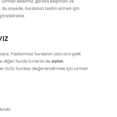
r. Uzman ekibimiz, gerekli ekipman ve
r. Bu sayede, hurdanızı teslim etmek için
rebilirsiniz.
ız
ayız. Paslanmaz hurdanın yanı sıra çelik
e diğer hurda türlerini de
satın
her türlü hurdayı değerlendirmek için uzman
urda