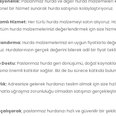
syonellik:
Paslanmaz hurda ve diğer hurda malzemeleri ko
nel bir hizmet sunarak hurda satışınızı kolaylaştırıyoruz.
mlı Hizmet:
Her türlü hurda malzemeyi satın alıyoruz. 
, tüm hurda malzemelerinizi değerlendirmek için size hizm
landırma:
Hurda malzemelerinizi en uygun fiyatlarla değe
z. Hurdalarınızın gerçek değerini bilerek adil bir fiyat teklif
 Dostu:
Paslanmaz hurda geri dönüşümü, doğal kaynakla
ına önemli katkılar sağlar. Biz de bu sürece katkıda buluna
lık:
Adresinize gelerek hurdanızı teslim almak için size hızl
matla uğraşma zorunluluğu olmadan satışınızı gerçekleştireb
 çalışarak
, paslanmaz hurdanızı hızlı ve güvenilir bir şeki