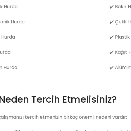
k Hurda
✔️
Bakır 
ronik Hurda
✔️
Çelik 
 Hurda
✔️
Plastik
Hurda
✔️
Kağıt 
n Hurda
✔️
Alümin
 Neden Tercih Etmelisiniz?
çalışmanızı tercih etmenizin birkaç önemli nedeni vardır: