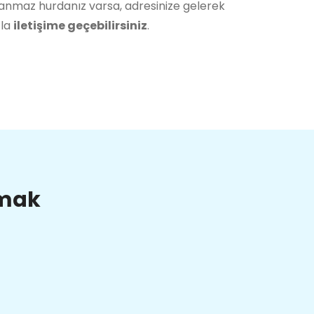
lanmaz hurdanız varsa, adresinize gelerek
zla
iletişime geçebilirsiniz
.
lmak