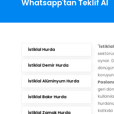
Whatsapp'tan Teklif Al
"
İstikl
İstiklal Hurda
sektörün
oynar. D
İstiklal Demir Hurda
dönüşüm
koruyun
İstiklal Alüminyum Hurda
Paslan
geri dön
kullanıl
İstiklal Bakır Hurda
hurdanı
katkıda 
İstiklal Zamak Hurda