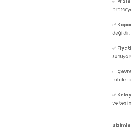
✅
Profe
profesyo
✅
Kapsa
değildir
✅
Fiyat
sunuyoru
✅
Çevre
tutulmas
✅
Kolay
ve tesli
Bizimle