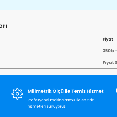
arı
Fiyat
350₺ 
Fiyat 
Milimetrik Ölçü ile Temiz Hizmet
Profesyonel makinalarımız ile en titiz
hizmetleri sunuyoruz.