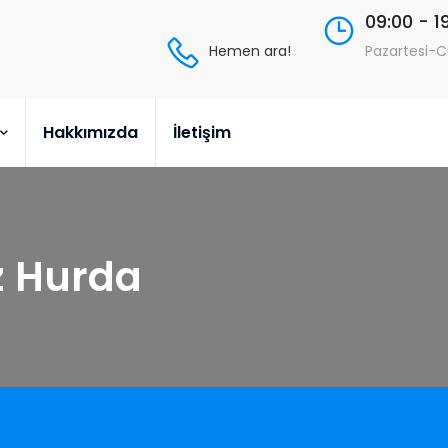
09:00 - 1
Hemen ara!
Pazartesi-
Hakkımızda
İletişim
z Hurda