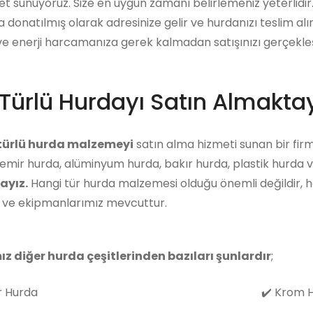
et sunuyoruz. Size en uygun zamanı belirlemeniz yeterlidi
a donatılmış olarak adresinize gelir ve hurdanızı teslim alı
 enerji harcamanıza gerek kalmadan satışınızı gerçekleşti
Türlü Hurdayı Satın Almaktay
 türlü hurda malzemeyi
satın alma hizmeti sunan bir firm
emir hurda, alüminyum hurda, bakır hurda, plastik hurda v
ayız.
Hangi tür hurda malzemesi olduğu önemli değildir, 
z ve ekipmanlarımız mevcuttur.
ız diğer hurda çeşitlerinden bazıları şunlardır
;
 Hurda
✔️
Krom H