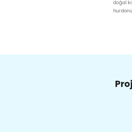
doğal ka
hurdanız
Pro