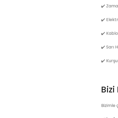
✔️
Zama
✔️
Elekt
✔️
Kablo
✔️
Sarı 
✔️
Kurşu
Bizi
Bizimle 