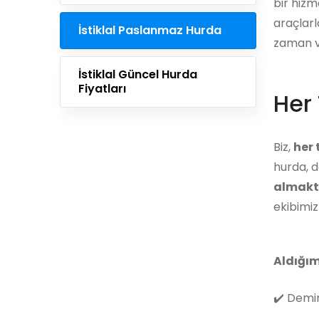
bir hizm
araçlarl
İstiklal Paslanmaz Hurda
zaman ve
İstiklal Güncel Hurda
Fiyatları
Her 
Biz,
her
hurda, d
almakt
ekibimi
Aldığım
✔️
Demir