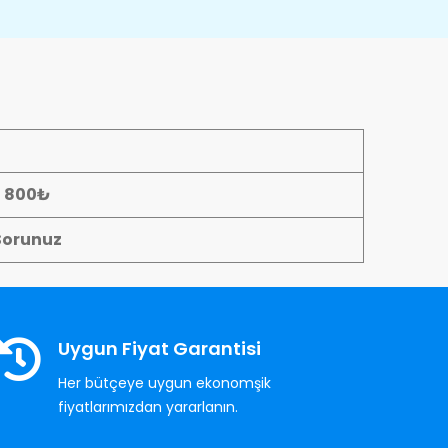
- 800₺
Sorunuz
Uygun Fiyat Garantisi
Her bütçeye uygun ekonomşik
fiyatlarımızdan yararlanın.