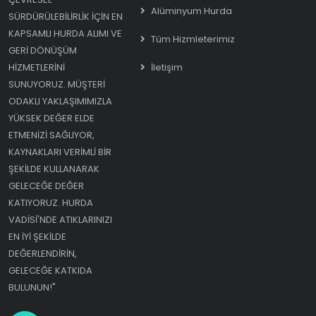
Alüminyum Hurda
SÜRDÜRÜLEBILIRLIK IÇIN EN
KAPSAMLI HURDA ALIMI VE
Tüm Hizmleterimiz
GERI DÖNÜŞÜM
HIZMETLERINI
İletişim
SUNUYORUZ. MÜŞTERI
ODAKLI YAKLAŞIMIMIZLA
YÜKSEK DEĞER ELDE
ETMENIZI SAĞLIYOR,
KAYNAKLARI VERIMLI BIR
ŞEKILDE KULLANARAK
GELECEĞE DEĞER
KATIYORUZ. HURDA
VADISI'NDE ATIKLARINIZI
EN IYI ŞEKILDE
DEĞERLENDIRIN,
GELECEĞE KATKIDA
BULUNUN!"