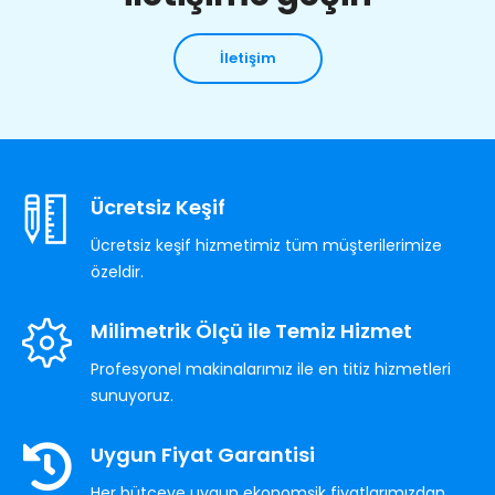
İletişim
Ücretsiz Keşif
Ücretsiz keşif hizmetimiz tüm müşterilerimize
özeldir.
Milimetrik Ölçü ile Temiz Hizmet
Profesyonel makinalarımız ile en titiz hizmetleri
sunuyoruz.
Uygun Fiyat Garantisi
Her bütçeye uygun ekonomşik fiyatlarımızdan