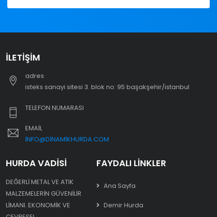
İLETIŞIM
adres
i̇steks sanayi sitesi 3. blok no: 95 başakşehir/i̇stanbul
TELEFON NUMARASI
EMAIL
INFO@DINAMIKHURDA.COM
HURDA VADISI
FAYDALI LINKLER
DEĞERLI METAL VE ATIK
Ana Sayfa
MALZEMELERIN GÜVENILIR
LIMANI. EKONOMIK VE
Demir Hurda
ÇEVRESEL