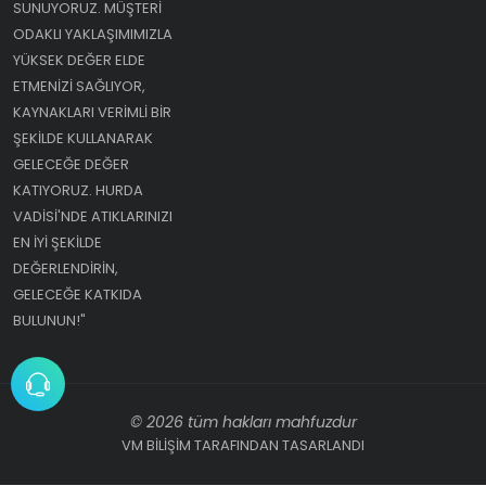
SUNUYORUZ. MÜŞTERI
ODAKLI YAKLAŞIMIMIZLA
YÜKSEK DEĞER ELDE
ETMENIZI SAĞLIYOR,
KAYNAKLARI VERIMLI BIR
ŞEKILDE KULLANARAK
GELECEĞE DEĞER
KATIYORUZ. HURDA
VADISI'NDE ATIKLARINIZI
EN IYI ŞEKILDE
DEĞERLENDIRIN,
GELECEĞE KATKIDA
BULUNUN!"
© 2026 tüm hakları mahfuzdur
VM BİLİŞİM TARAFINDAN TASARLANDI