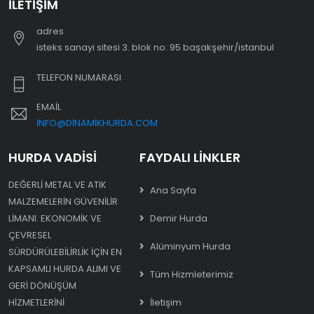
İLETIŞIM
adres
i̇steks sanayi sitesi 3. blok no: 95 başakşehir/i̇stanbul
TELEFON NUMARASI
EMAIL
INFO@DINAMIKHURDA.COM
HURDA VADISI
FAYDALI LINKLER
DEĞERLI METAL VE ATIK
Ana Sayfa
MALZEMELERIN GÜVENILIR
LIMANI. EKONOMIK VE
Demir Hurda
ÇEVRESEL
Alüminyum Hurda
SÜRDÜRÜLEBILIRLIK IÇIN EN
KAPSAMLI HURDA ALIMI VE
Tüm Hizmleterimiz
GERI DÖNÜŞÜM
HIZMETLERINI
İletişim