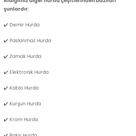
Aldığımız diğer hurda çeşitlerinden bazıları
şunlardır
;
✔️
Demir Hurda
✔️
Paslanmaz Hurda
✔️
Zamak Hurda
✔️
Elektronik Hurda
✔️
Kablo Hurda
✔️
Kurşun Hurda
✔️
Krom Hurda
✔️
Bakır Hurda