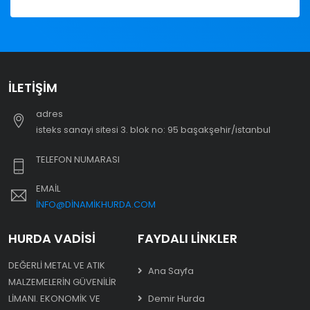
İLETIŞIM
adres
i̇steks sanayi sitesi 3. blok no: 95 başakşehir/i̇stanbul
TELEFON NUMARASI
EMAIL
INFO@DINAMIKHURDA.COM
HURDA VADISI
FAYDALI LINKLER
DEĞERLI METAL VE ATIK
Ana Sayfa
MALZEMELERIN GÜVENILIR
LIMANI. EKONOMIK VE
Demir Hurda