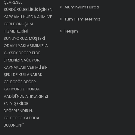
ÇEVRESEL
Alüminyum Hurda
SÜRDÜRÜLEBILIRLIK IÇIN EN
KAPSAMLI HURDA ALIMI VE
Tüm Hizmleterimiz
GERI DÖNÜŞÜM
HIZMETLERINI
İletişim
SUNUYORUZ. MÜŞTERI
ODAKLI YAKLAŞIMIMIZLA
YÜKSEK DEĞER ELDE
ETMENIZI SAĞLIYOR,
KAYNAKLARI VERIMLI BIR
ŞEKILDE KULLANARAK
GELECEĞE DEĞER
KATIYORUZ. HURDA
VADISI'NDE ATIKLARINIZI
EN IYI ŞEKILDE
DEĞERLENDIRIN,
GELECEĞE KATKIDA
BULUNUN!"