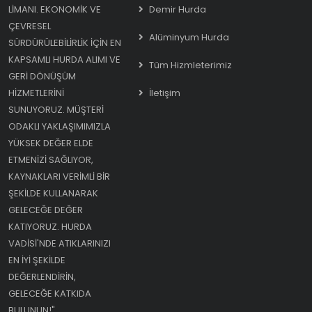
LIMANI. EKONOMIK VE
Demir Hurda
ÇEVRESEL
Alüminyum Hurda
SÜRDÜRÜLEBILIRLIK IÇIN EN
KAPSAMLI HURDA ALIMI VE
Tüm Hizmleterimiz
GERI DÖNÜŞÜM
HIZMETLERINI
İletişim
SUNUYORUZ. MÜŞTERI
ODAKLI YAKLAŞIMIMIZLA
YÜKSEK DEĞER ELDE
ETMENIZI SAĞLIYOR,
KAYNAKLARI VERIMLI BIR
ŞEKILDE KULLANARAK
GELECEĞE DEĞER
KATIYORUZ. HURDA
VADISI'NDE ATIKLARINIZI
EN IYI ŞEKILDE
DEĞERLENDIRIN,
GELECEĞE KATKIDA
BULUNUN!"