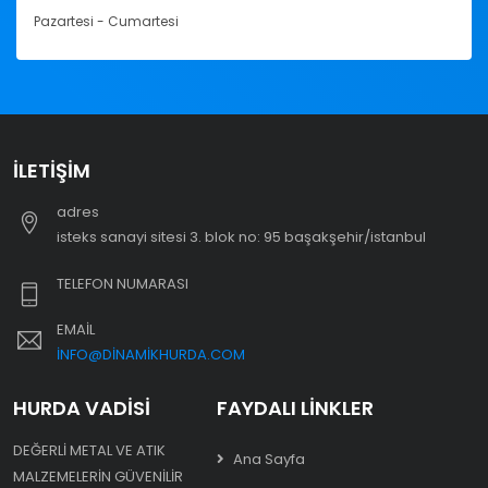
Pazartesi - Cumartesi
İLETIŞIM
adres
i̇steks sanayi sitesi 3. blok no: 95 başakşehir/i̇stanbul
TELEFON NUMARASI
EMAIL
INFO@DINAMIKHURDA.COM
HURDA VADISI
FAYDALI LINKLER
DEĞERLI METAL VE ATIK
Ana Sayfa
MALZEMELERIN GÜVENILIR