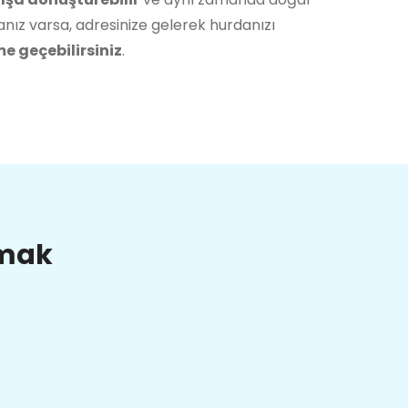
nız varsa, adresinize gelerek hurdanızı
me geçebilirsiniz
.
lmak