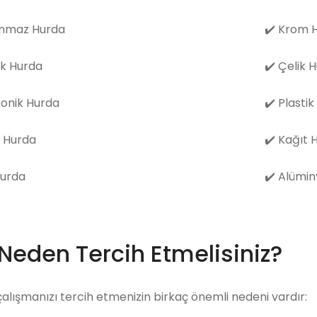
nmaz Hurda
✔️
Krom H
k Hurda
✔️
Çelik 
ronik Hurda
✔️
Plastik
 Hurda
✔️
Kağıt 
Hurda
✔️
Alümin
 Neden Tercih Etmelisiniz?
çalışmanızı tercih etmenizin birkaç önemli nedeni vardır: