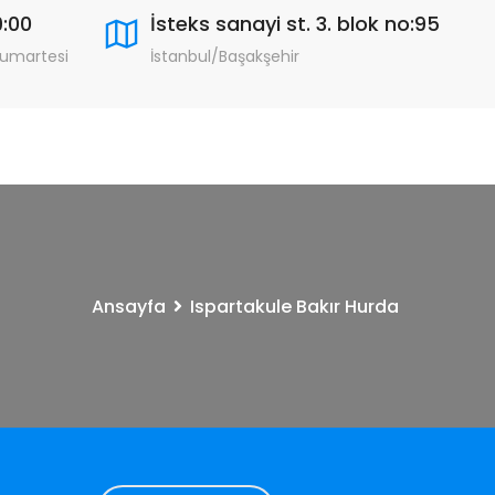
9:00
İsteks sanayi st. 3. blok no:95
Cumartesi
İstanbul/Başakşehir
Ansayfa
Ispartakule Bakır Hurda