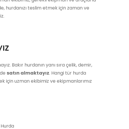
ede, hurdanızı teslim etmek için zaman ve
z.
ız
yız. Bakır hurdanın yanı sıra çelik, demir,
i de
satın almaktayız
. Hangi tür hurda
ek için uzman ekibimiz ve ekipmanlarımız
 Hurda