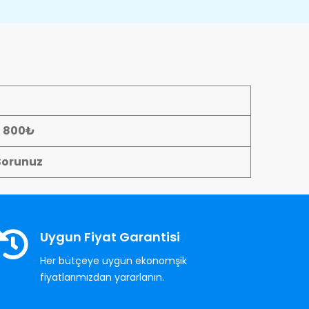
- 800₺
Sorunuz
Uygun Fiyat Garantisi
Her bütçeye uygun ekonomşik
fiyatlarımızdan yararlanın.