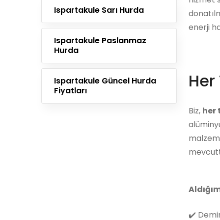
Ispartakule Sarı Hurda
donatılm
enerji h
Ispartakule Paslanmaz
Hurda
Her 
Ispartakule Güncel Hurda
Fiyatları
Biz,
her
alüminyu
malzemes
mevcutt
Aldığım
✔️
Demir