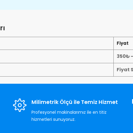
rı
Fiyat
350₺ 
Fiyat 
Milimetrik Ölçü ile Temiz Hizmet
Profesyonel makinalarımız ile en titiz
hizmetleri sunuyoruz.