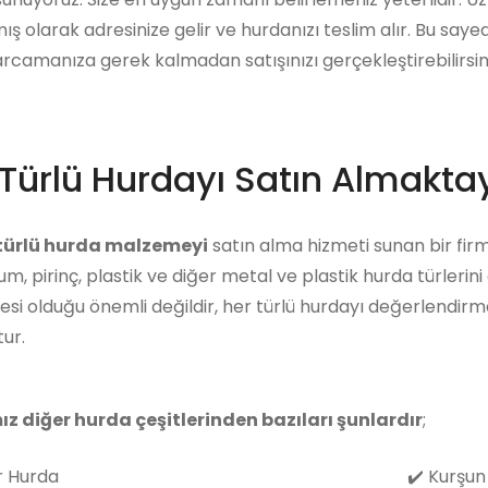
ış olarak adresinize gelir ve hurdanızı teslim alır. Bu say
arcamanıza gerek kalmadan satışınızı gerçekleştirebilirsini
Türlü Hurdayı Satın Almaktay
 türlü hurda malzemeyi
satın alma hizmeti sunan bir firma
m, pirinç, plastik ve diğer metal ve plastik hurda türlerin
i olduğu önemli değildir, her türlü hurdayı değerlendirm
ur.
ız diğer hurda çeşitlerinden bazıları şunlardır
;
 Hurda
✔️
Kurşun