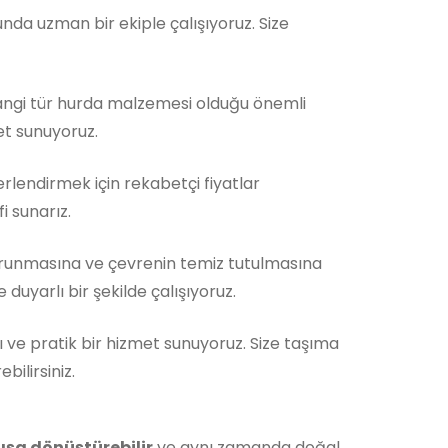
da uzman bir ekiple çalışıyoruz. Size
Hangi tür hurda malzemesi olduğu önemli
et sunuyoruz.
rlendirmek için rekabetçi fiyatlar
i sunarız.
orunmasına ve çevrenin temiz tutulmasına
duyarlı bir şekilde çalışıyoruz.
ı ve pratik bir hizmet sunuyoruz. Size taşıma
ilirsiniz.
ışa dönüştürebilir
ve aynı zamanda doğal