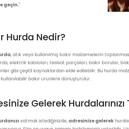
me geçin.
"
ır Hurda Nedir?
hurda
, atık veya kullanılmış bakır malzemelerin toplanması
rda, elektrik kabloları, tesisat parçaları, bakır borular, bak
ünler gibi çeşitli kaynaklardan elde edilebilir. Bu hurda ma
kullanılabilir bakır ürünlere dönüştürülür.
sinize Gelerek Hurdalarınızı 
urdanızı
satmak istediğinizde,
adresinize gelerek
hurdanı
unuyoruz. Size en uygun zamanı belirlemeniz yeterlidir. U