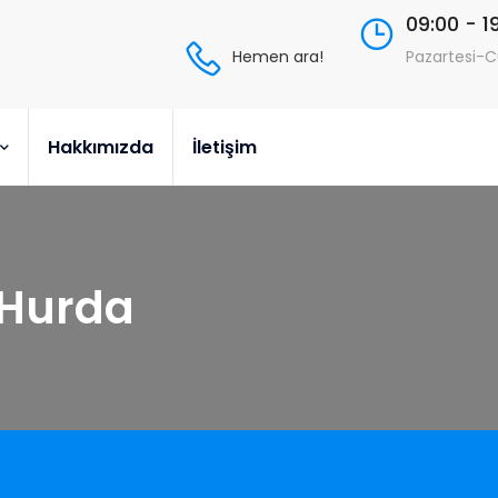
09:00 - 1
Hemen ara!
Pazartesi-
Hakkımızda
İletişim
 Hurda