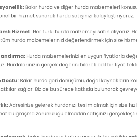
syonellik:
Bakır hurda ve diğer hurda malzemeleri konusun
nel bir hizmet sunarak hurda satışınızı kolaylaştırıyoruz.
mlı Hizmet:
Her türlü hurda malzemeyi satın alıyoruz. 
, tüm hurda malzemelerinizi değerlendirmek için size hizm
landırma:
Hurda malzemelerinizi en uygun fiyatlarla değe
z. Hurdalarınızın gerçek değerini bilerek adil bir fiyat teklif
 Dostu:
Bakır hurda geri dönüşümü, doğal kaynakların k
atkılar sağlar. Biz de bu sürece katkıda bulunarak çevreye 
lık:
Adresinize gelerek hurdanızı teslim almak için size hızl
matla uğraşma zorunluluğu olmadan satışınızı gerçekleştireb
 çalışarak
, bakır hurdanızı hızlı ve güvenilir bir şekilde
sat