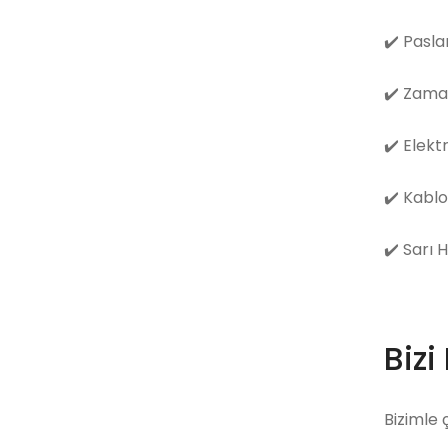
✔️
Pasla
✔️
Zama
✔️
Elekt
✔️
Kablo
✔️
Sarı 
Bizi
Bizimle 