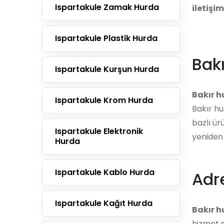
Ispartakule Zamak Hurda
iletişi
Ispartakule Plastik Hurda
Bak
Ispartakule Kurşun Hurda
Bakır 
Ispartakule Krom Hurda
Bakır hu
bazlı ür
Ispartakule Elektronik
yeniden 
Hurda
Ispartakule Kablo Hurda
Adre
Ispartakule Kağıt Hurda
Bakır h
hizmet s