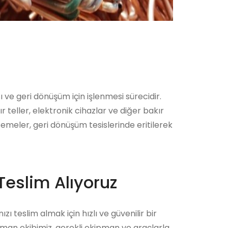
 ve geri dönüşüm için işlenmesi sürecidir.
ır teller, elektronik cihazlar ve diğer bakır
lzemeler, geri dönüşüm tesislerinde eritilerek
Teslim Alıyoruz
zı teslim almak için hızlı ve güvenilir bir
zman ekibimiz, gerekli ekipman ve araçlarla