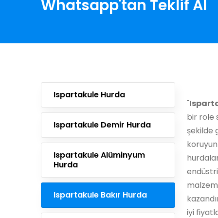
Whatsapp'tan Teklif Al
Ispartakule Hurda
"
Ispart
bir role
Ispartakule Demir Hurda
şekilde
koruyun
Ispartakule Alüminyum
hurdalar
Hurda
endüstri
malzeme
Ispartakule Bakır Hurda
kazandır
iyi fiyat