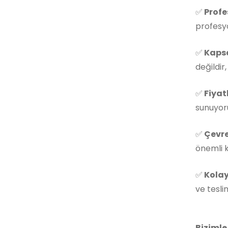
✅
Profe
profesyo
✅
Kapsa
değildir
✅
Fiyat
sunuyoru
✅
Çevre
önemli k
✅
Kolay
ve tesli
Bizimle