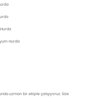
Hurda
Hurda
 Hurda
yum Hurda
da uzman bir ekiple çalışıyoruz. Size