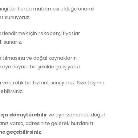
Hangi tür hurda malzemesi olduğu önemli
et sunuyoruz.
rlendirmek için rekabetçi fiyatlar
i sunarız.
ltılmasına ve doğal kaynakların
ye duyarlı bir şekilde çalışıyoruz.
ı ve pratik bir hizmet sunuyoruz. Size taşıma
ilirsiniz.
ışa dönüştürebilir
ve aynı zamanda doğal
nız varsa, adresinize gelerek hurdanızı
me geçebilirsiniz
.