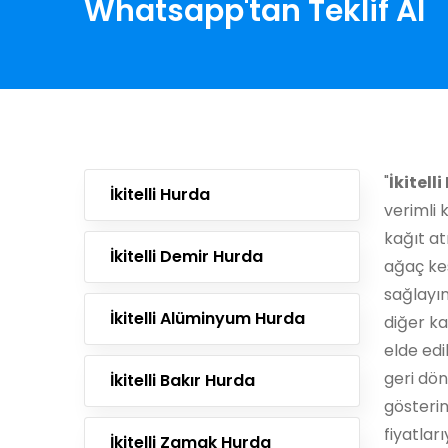
Whatsapp'tan Teklif Al
"
İkitell
İkitelli Hurda
verimli 
kağıt a
İkitelli Demir Hurda
ağaç ke
sağlayın
İkitelli Alüminyum Hurda
diğer ka
elde edi
geri dö
İkitelli Bakır Hurda
gösterin
fiyatları
İkitelli Zamak Hurda