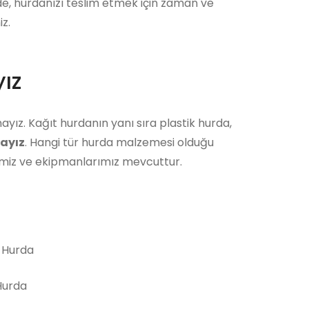
ede, hurdanızı teslim etmek için zaman ve
z.
ız
ayız. Kağıt hurdanın yanı sıra plastik hurda,
ayız
. Hangi tür hurda malzemesi olduğu
bimiz ve ekipmanlarımız mevcuttur.
 Hurda
urda