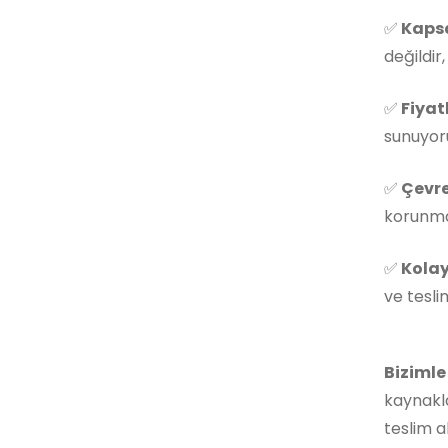
✅
Kapsa
değildir
✅
Fiyat
sunuyoru
✅
Çevre
korunmas
✅
Kolay
ve tesli
Bizimle
kaynakla
teslim a