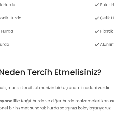
k Hurda
✔️
Bakır 
ronik Hurda
✔️
Çelik 
 Hurda
✔️
Plastik
Hurda
✔️
Alümin
 Neden Tercih Etmelisiniz?
çalışmanızı tercih etmenizin birkaç önemli nedeni vardır:
syonellik:
Kağıt hurda ve diğer hurda malzemeleri konusun
nel bir hizmet sunarak hurda satışınızı kolaylaştırıyoruz.