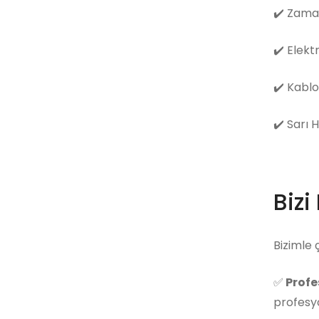
✔️
Zama
✔️
Elekt
✔️
Kablo
✔️
Sarı 
Bizi
Bizimle 
✅
Profe
profesyo