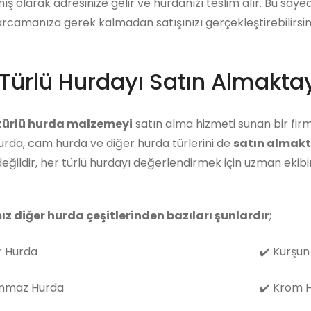
ış olarak adresinize gelir ve hurdanızı teslim alır. Bu say
arcamanıza gerek kalmadan satışınızı gerçekleştirebilirsini
Türlü Hurdayı Satın Almaktay
 türlü hurda malzemeyi
satın alma hizmeti sunan bir firm
rda, cam hurda ve diğer hurda türlerini de
satın almakt
eğildir, her türlü hurdayı değerlendirmek için uzman eki
ız diğer hurda çeşitlerinden bazıları şunlardır
;
 Hurda
✔️
Kurşun
nmaz Hurda
✔️
Krom H