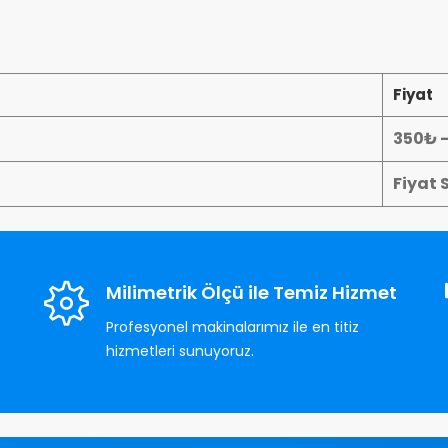
Fiyat
350₺ 
Fiyat 
Milimetrik Ölçü ile Temiz Hizmet
Profesyonel makinalarımız ile en titiz
hizmetleri sunuyoruz.