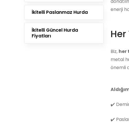
donatılm
enerji h
İkitelli Paslanmaz Hurda
İkitelli Güncel Hurda
Her 
Fiyatları
Biz,
her
metal hu
önemli d
Aldığım
✔️
Demir
✔️
Pasla