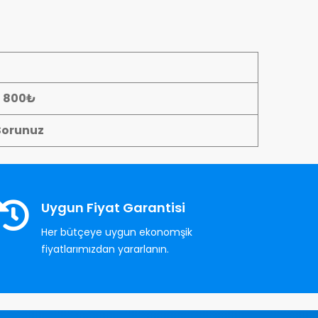
- 800₺
Sorunuz
Uygun Fiyat Garantisi
Her bütçeye uygun ekonomşik
fiyatlarımızdan yararlanın.