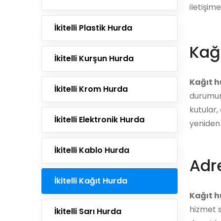
iletişime
İkitelli Plastik Hurda
Kağ
İkitelli Kurşun Hurda
Kağıt 
İkitelli Krom Hurda
durumund
kutular,
İkitelli Elektronik Hurda
yeniden 
İkitelli Kablo Hurda
Adre
İkitelli Kağıt Hurda
Kağıt h
hizmet s
İkitelli Sarı Hurda