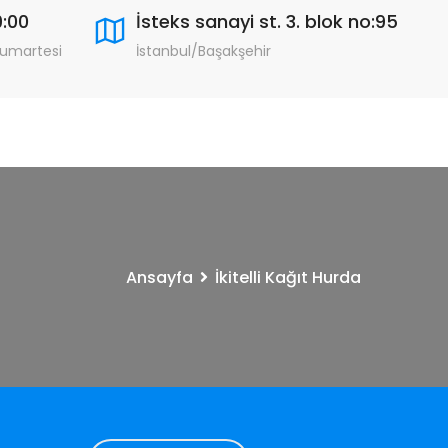
9:00
İsteks sanayi st. 3. blok no:95
Cumartesi
İstanbul/Başakşehir
Ansayfa
İkitelli Kağıt Hurda