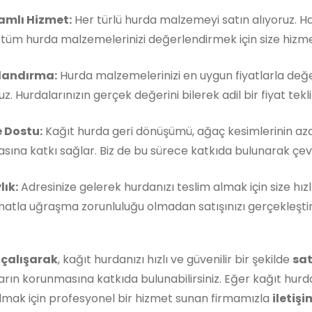
mlı Hizmet:
Her türlü hurda malzemeyi satın alıyoruz. 
, tüm hurda malzemelerinizi değerlendirmek için size hizm
landırma:
Hurda malzemelerinizi en uygun fiyatlarla değe
z. Hurdalarınızın gerçek değerini bilerek adil bir fiyat teklif
 Dostu:
Kağıt hurda geri dönüşümü, ağaç kesimlerinin aza
ına katkı sağlar. Biz de bu sürece katkıda bulunarak çevre
lık:
Adresinize gelerek hurdanızı teslim almak için size hızl
matla uğraşma zorunluluğu olmadan satışınızı gerçekleştireb
 çalışarak
, kağıt hurdanızı hızlı ve güvenilir bir şekilde
sat
rın korunmasına katkıda bulunabilirsiniz. Eğer kağıt hurda
lmak için profesyonel bir hizmet sunan firmamızla
iletişi