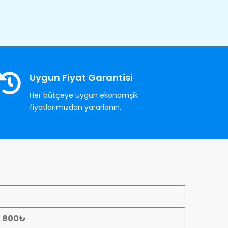
Uygun Fiyat Garantisi
Her bütçeye uygun ekonomşik
fiyatlarımızdan yararlanın.
- 800₺