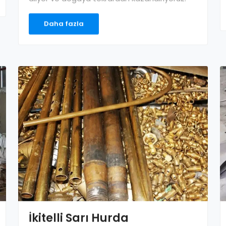
alıyor ve doğaya tekrardan kazandırıyoruz.
Daha fazla
İkitelli Sarı Hurda