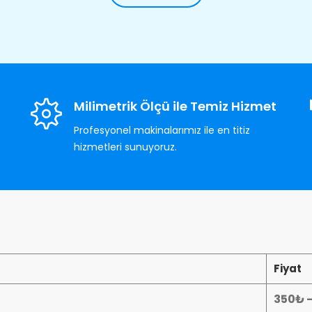
Milimetrik Ölçü ile Temiz Hizmet
Profesyonel makinalarımız ile en titiz
hizmetleri sunuyoruz.
Fiyat
350₺ 