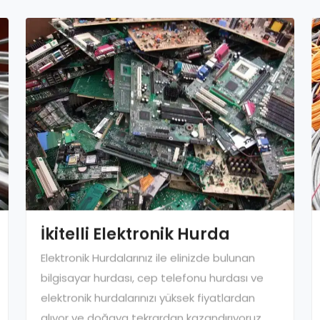
İkitelli Elektronik Hurda
Elektronik Hurdalarınız ile elinizde bulunan
bilgisayar hurdası, cep telefonu hurdası ve
elektronik hurdalarınızı yüksek fiyatlardan