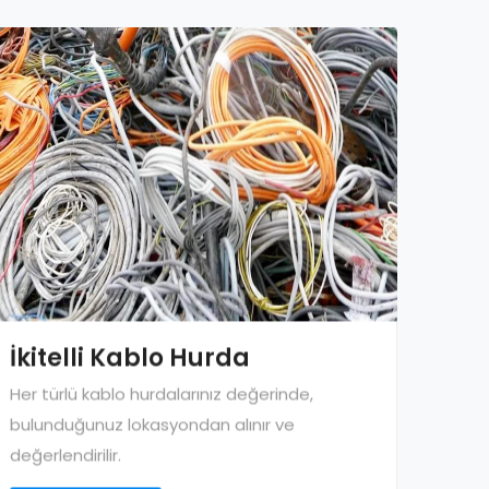
İkitelli Kablo Hurda
Her türlü kablo hurdalarınız değerinde,
bulunduğunuz lokasyondan alınır ve
değerlendirilir.