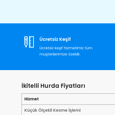
Ücretsiz Keşif
Ücretsiz keşif hizmetimiz tüm
müşterilerimize özeldir.
İkitelli Hurda Fiyatları
Hizmet
Küçük Ölçekli Kesme İşlemi