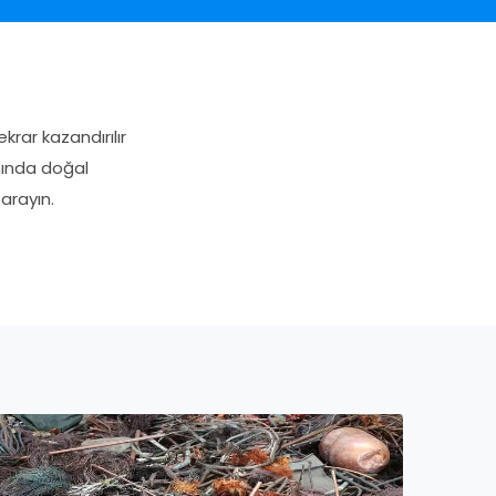
rar kazandırılır
nında doğal
arayın.