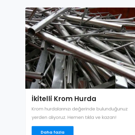
İkitelli Krom Hurda
Krom hurdalarınızı değerinde bulunduğunuz
yerden alıyoruz. Hemen tıkla ve kazan!
Daha fazla