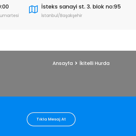
9:00
İsteks sanayi st. 3. blok no:95
Cumartesi
İstanbul/Başakşehir
Ansayfa
İkitelli Hurda
Tıkla Mesaj At