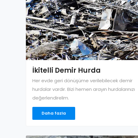
İkitelli Demir Hurda
Her evde geri dönüşüme verilebilecek demir
hurdalar vardır. Bizi hemen arayın hurdalarınızı
değerlendirelim.
Daha fazla