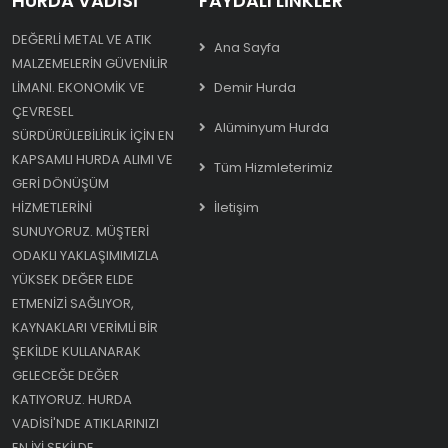
HURDA VADISI
FAYDALI LINKLER
DEĞERLI METAL VE ATIK
Ana Sayfa
MALZEMELERIN GÜVENILIR
LIMANI. EKONOMIK VE
Demir Hurda
ÇEVRESEL
Alüminyum Hurda
SÜRDÜRÜLEBILIRLIK IÇIN EN
KAPSAMLI HURDA ALIMI VE
Tüm Hizmleterimiz
GERI DÖNÜŞÜM
HIZMETLERINI
İletişim
SUNUYORUZ. MÜŞTERI
ODAKLI YAKLAŞIMIMIZLA
YÜKSEK DEĞER ELDE
ETMENIZI SAĞLIYOR,
KAYNAKLARI VERIMLI BIR
ŞEKILDE KULLANARAK
GELECEĞE DEĞER
KATIYORUZ. HURDA
VADISI'NDE ATIKLARINIZI
EN IYI ŞEKILDE