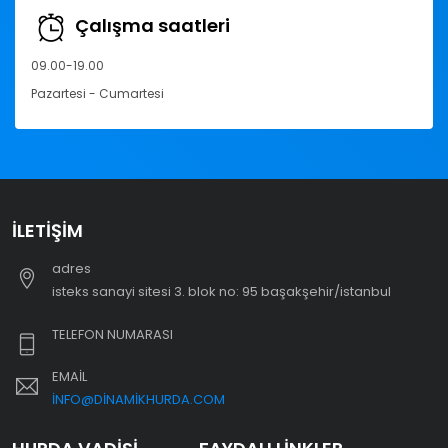
Çalışma saatleri
09.00-19.00
Pazartesi - Cumartesi
İLETIŞIM
adres
i̇steks sanayi sitesi 3. blok no: 95 başakşehir/i̇stanbul
TELEFON NUMARASI
EMAIL
INFO@DINAMIKHURDA.COM