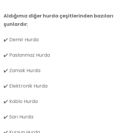
Aldığımız diğer hurda çeşitlerinden bazıları
şunlardır
;
✔️
Demir Hurda
✔️
Paslanmaz Hurda
✔️
Zamak Hurda
✔️
Elektronik Hurda
✔️
Kablo Hurda
✔️
Sarı Hurda
✔️
Kurşun Hurda