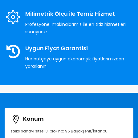
Milimetrik Ölçü ile Temiz Hizmet
Profesyonel makinalarımız ile en titiz hizmetleri
sunuyoruz.
Uygun Fiyat Garantisi
Her bütçeye uygun ekonomşik fiyatlarımızdan
yararlanın.
Konum
İsteks sanayi sitesi 3. blok no: 95 Başakşehir/İstanbul