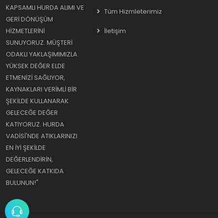
KAPSAMLI HURDA ALIMI VE
Tüm Hizmleterimiz
GERI DÖNÜŞÜM
HIZMETLERINI
İletişim
SUNUYORUZ. MÜŞTERI
ODAKLI YAKLAŞIMIMIZLA
YÜKSEK DEĞER ELDE
ETMENIZI SAĞLIYOR,
KAYNAKLARI VERIMLI BIR
ŞEKILDE KULLANARAK
GELECEĞE DEĞER
KATIYORUZ. HURDA
VADISI'NDE ATIKLARINIZI
EN IYI ŞEKILDE
DEĞERLENDIRIN,
GELECEĞE KATKIDA
BULUNUN!"