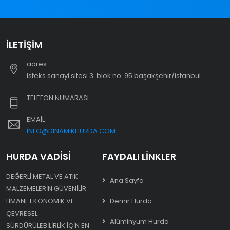
İLETIŞIM
adres
i̇steks sanayi sitesi 3. blok no: 95 başakşehir/i̇stanbul
TELEFON NUMARASI
EMAIL
INFO@DINAMIKHURDA.COM
HURDA VADISI
FAYDALI LINKLER
DEĞERLI METAL VE ATIK
Ana Sayfa
MALZEMELERIN GÜVENILIR
LIMANI. EKONOMIK VE
Demir Hurda
ÇEVRESEL
Alüminyum Hurda
SÜRDÜRÜLEBILIRLIK IÇIN EN