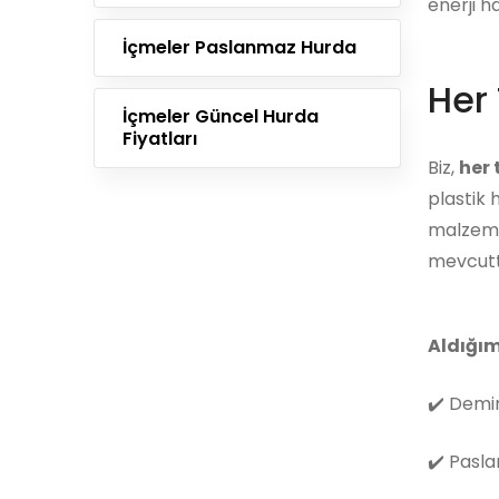
enerji h
İçmeler Paslanmaz Hurda
Her 
İçmeler Güncel Hurda
Fiyatları
Biz,
her
plastik 
malzemes
mevcutt
Aldığım
✔️
Demir
✔️
Pasla