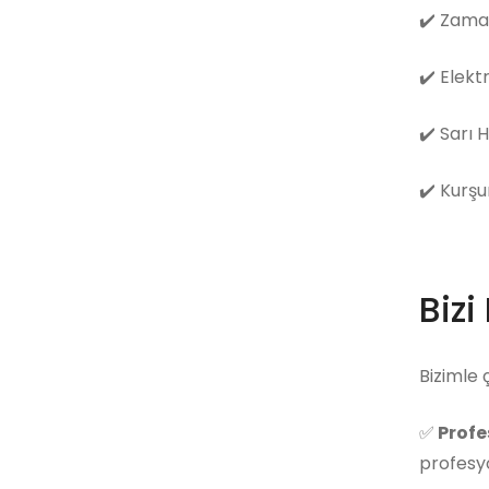
✔️
Zama
✔️
Elekt
✔️
Sarı 
✔️
Kurşu
Bizi
Bizimle 
✅
Profe
profesyo