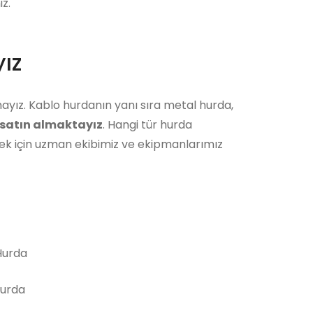
z.
ız
ayız. Kablo hurdanın yanı sıra metal hurda,
satın almaktayız
. Hangi tür hurda
ek için uzman ekibimiz ve ekipmanlarımız
urda
Hurda