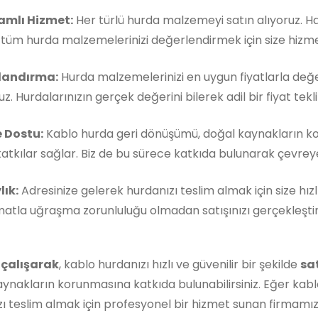
mlı Hizmet:
Her türlü hurda malzemeyi satın alıyoruz. 
, tüm hurda malzemelerinizi değerlendirmek için size hizm
landırma:
Hurda malzemelerinizi en uygun fiyatlarla değe
z. Hurdalarınızın gerçek değerini bilerek adil bir fiyat teklif
 Dostu:
Kablo hurda geri dönüşümü, doğal kaynakların k
atkılar sağlar. Biz de bu sürece katkıda bulunarak çevreye 
lık:
Adresinize gelerek hurdanızı teslim almak için size hızl
matla uğraşma zorunluluğu olmadan satışınızı gerçekleştireb
 çalışarak
, kablo hurdanızı hızlı ve güvenilir bir şekilde
sa
ynakların korunmasına katkıda bulunabilirsiniz. Eğer kabl
ı teslim almak için profesyonel bir hizmet sunan firmamı