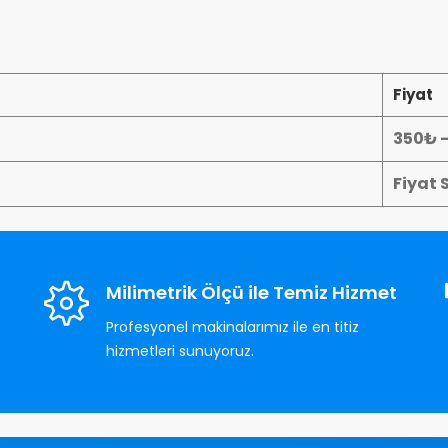
Fiyat
350₺ 
Fiyat 
Milimetrik Ölçü ile Temiz Hizmet
Profesyonel makinalarımız ile en titiz
hizmetleri sunuyoruz.