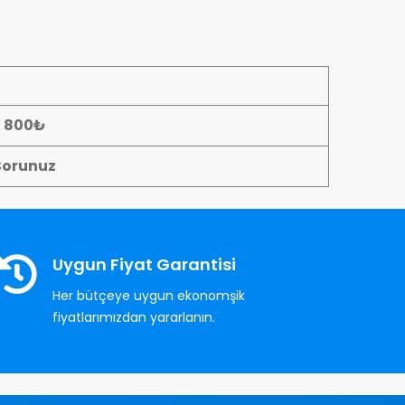
- 800₺
Sorunuz
Uygun Fiyat Garantisi
Her bütçeye uygun ekonomşik
fiyatlarımızdan yararlanın.