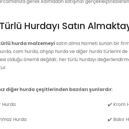
arcamanıza gerek kalmadan satışınızı gerçekleştirebilirsini
Türlü Hurdayı Satın Almaktay
 türlü hurda malzemeyi
satın alma hizmeti sunan bir firm
hurda, cam hurda, ahşap hurda ve diğer hurda türlerini de
i olduğu önemli değildir, her türlü hurdayı değerlendirm
ur.
ız diğer hurda çeşitlerinden bazıları şunlardır
;
 Hurda
✔️
Krom H
nmaz Hurda
✔️
Bakır 