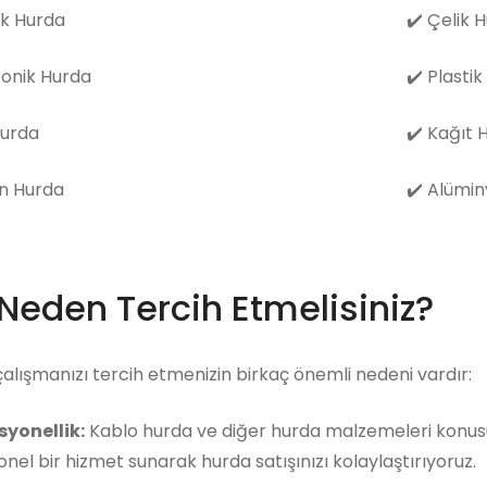
k Hurda
✔️
Çelik 
ronik Hurda
✔️
Plastik
Hurda
✔️
Kağıt 
n Hurda
✔️
Alümin
 Neden Tercih Etmelisiniz?
çalışmanızı tercih etmenizin birkaç önemli nedeni vardır:
syonellik:
Kablo hurda ve diğer hurda malzemeleri konusun
nel bir hizmet sunarak hurda satışınızı kolaylaştırıyoruz.