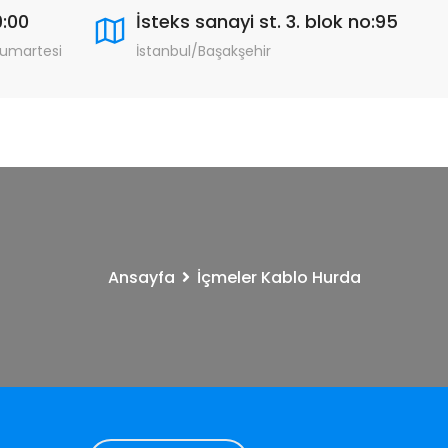
9:00
İsteks sanayi st. 3. blok no:95
Cumartesi
İstanbul/Başakşehir
Ansayfa
İçmeler Kablo Hurda