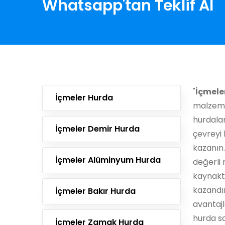
Whatsapp'tan Teklif Al
"
İçmele
İçmeler Hurda
malzeme
hurdala
İçmeler Demir Hurda
çevreyi 
kazanın.
İçmeler Alüminyum Hurda
değerli 
kaynaktı
kazandı
İçmeler Bakır Hurda
avantajl
hurda sat
İçmeler Zamak Hurda