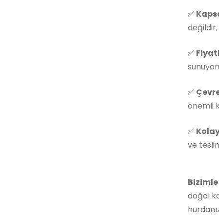
✅
Kapsa
değildir
✅
Fiyat
sunuyoru
✅
Çevre
önemli k
✅
Kolay
ve tesli
Bizimle
doğal ka
hurdanız