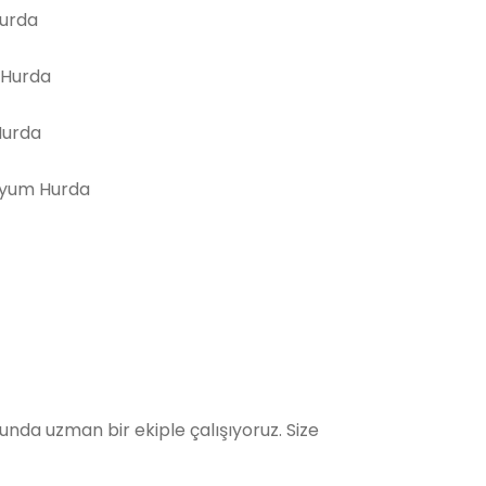
Hurda
 Hurda
Hurda
yum Hurda
da uzman bir ekiple çalışıyoruz. Size