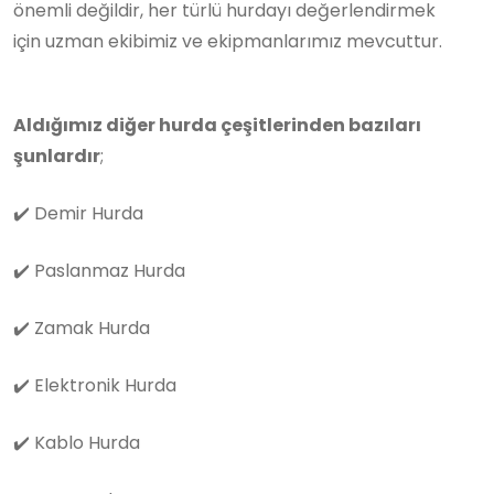
önemli değildir, her türlü hurdayı değerlendirmek
için uzman ekibimiz ve ekipmanlarımız mevcuttur.
Aldığımız diğer hurda çeşitlerinden bazıları
şunlardır
;
✔️
Demir Hurda
✔️
Paslanmaz Hurda
✔️
Zamak Hurda
✔️
Elektronik Hurda
✔️
Kablo Hurda