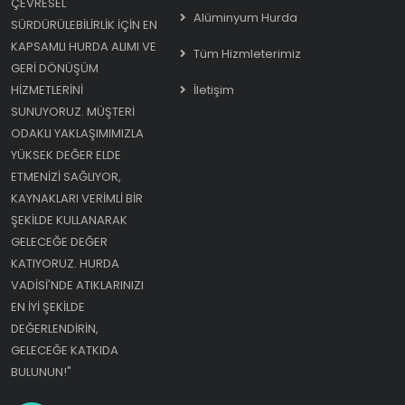
ÇEVRESEL
Alüminyum Hurda
SÜRDÜRÜLEBILIRLIK IÇIN EN
KAPSAMLI HURDA ALIMI VE
Tüm Hizmleterimiz
GERI DÖNÜŞÜM
HIZMETLERINI
İletişim
SUNUYORUZ. MÜŞTERI
ODAKLI YAKLAŞIMIMIZLA
YÜKSEK DEĞER ELDE
ETMENIZI SAĞLIYOR,
KAYNAKLARI VERIMLI BIR
ŞEKILDE KULLANARAK
GELECEĞE DEĞER
KATIYORUZ. HURDA
VADISI'NDE ATIKLARINIZI
EN IYI ŞEKILDE
DEĞERLENDIRIN,
GELECEĞE KATKIDA
BULUNUN!"