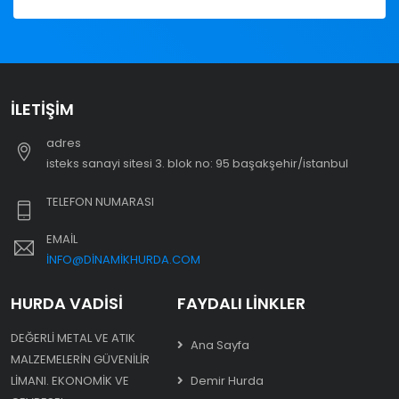
İLETIŞIM
adres
i̇steks sanayi sitesi 3. blok no: 95 başakşehir/i̇stanbul
TELEFON NUMARASI
EMAIL
INFO@DINAMIKHURDA.COM
HURDA VADISI
FAYDALI LINKLER
DEĞERLI METAL VE ATIK
Ana Sayfa
MALZEMELERIN GÜVENILIR
LIMANI. EKONOMIK VE
Demir Hurda