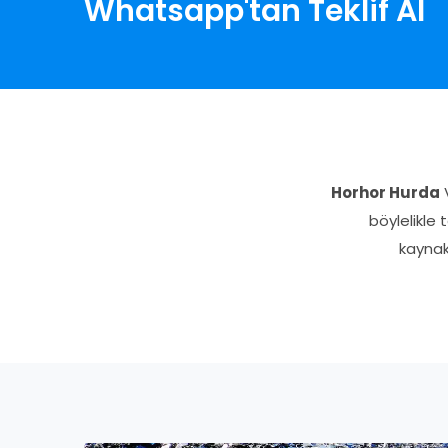
Whatsapp'tan Teklif Al
Horhor Hurda
V
böylelikle
kaynak