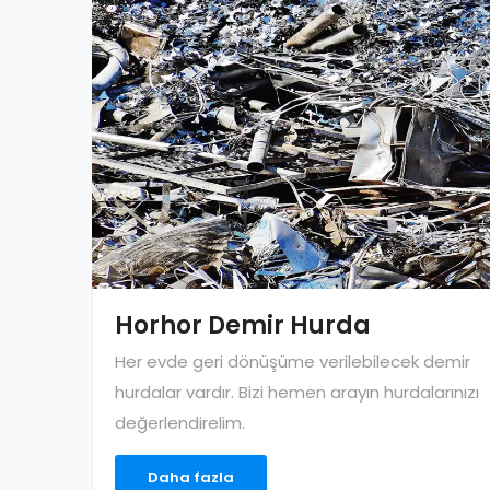
Horhor Demir Hurda
Her evde geri dönüşüme verilebilecek demir
hurdalar vardır. Bizi hemen arayın hurdalarınızı
değerlendirelim.
Daha fazla