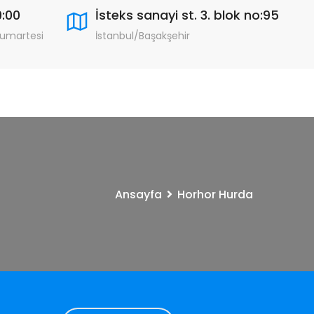
9:00
İsteks sanayi st. 3. blok no:95
Cumartesi
İstanbul/Başakşehir
Ansayfa
Horhor Hurda