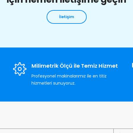
İletişim
Milimetrik Ölçü ile Temiz Hizmet
Profesyonel makinalarımız ile en titiz
hizmetleri sunuyoruz.