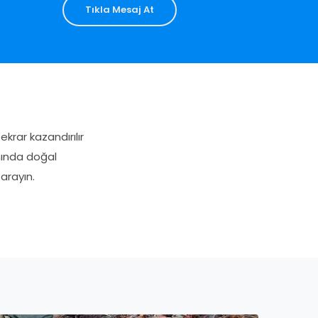
Tıkla Mesaj At
rar kazandırılır
nında doğal
arayın.