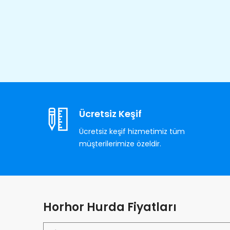
Ücretsiz Keşif
Ücretsiz keşif hizmetimiz tüm
müşterilerimize özeldir.
Horhor Hurda Fiyatları