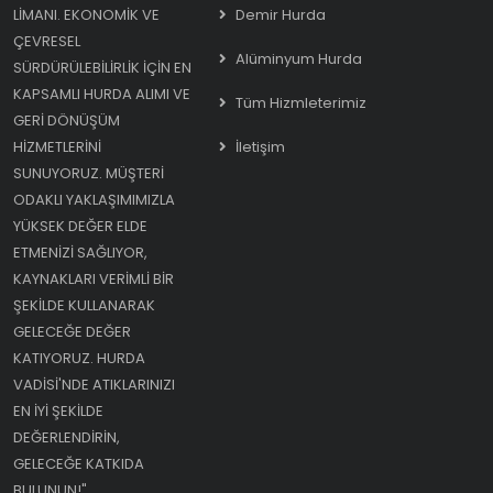
LIMANI. EKONOMIK VE
Demir Hurda
ÇEVRESEL
Alüminyum Hurda
SÜRDÜRÜLEBILIRLIK IÇIN EN
KAPSAMLI HURDA ALIMI VE
Tüm Hizmleterimiz
GERI DÖNÜŞÜM
HIZMETLERINI
İletişim
SUNUYORUZ. MÜŞTERI
ODAKLI YAKLAŞIMIMIZLA
YÜKSEK DEĞER ELDE
ETMENIZI SAĞLIYOR,
KAYNAKLARI VERIMLI BIR
ŞEKILDE KULLANARAK
GELECEĞE DEĞER
KATIYORUZ. HURDA
VADISI'NDE ATIKLARINIZI
EN IYI ŞEKILDE
DEĞERLENDIRIN,
GELECEĞE KATKIDA
BULUNUN!"