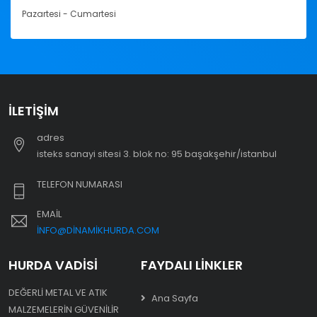
Pazartesi - Cumartesi
İLETIŞIM
adres
i̇steks sanayi sitesi 3. blok no: 95 başakşehir/i̇stanbul
TELEFON NUMARASI
EMAIL
INFO@DINAMIKHURDA.COM
HURDA VADISI
FAYDALI LINKLER
DEĞERLI METAL VE ATIK
Ana Sayfa
MALZEMELERIN GÜVENILIR