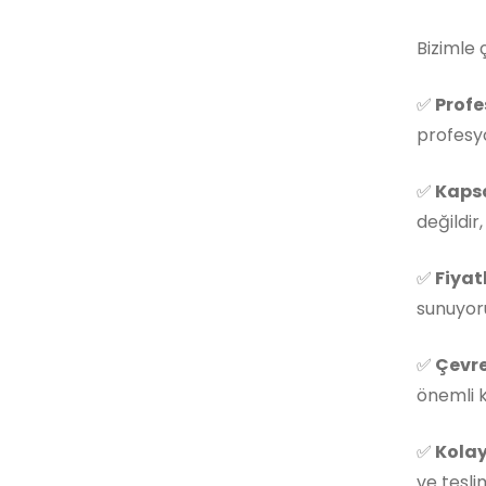
Bizimle 
✅
Profe
profesyo
✅
Kapsa
değildir
✅
Fiyat
sunuyoru
✅
Çevre
önemli k
✅
Kolay
ve tesli