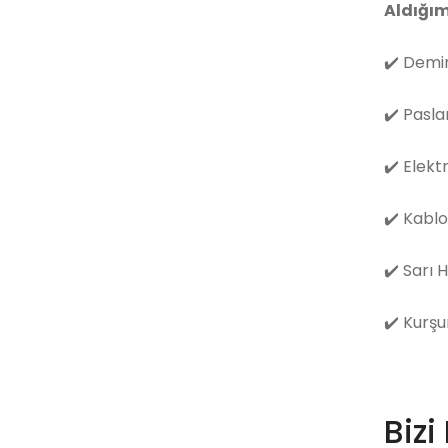
Aldığım
✔️
Demir
✔️
Pasla
✔️
Elekt
✔️
Kablo
✔️
Sarı 
✔️
Kurşu
Bizi