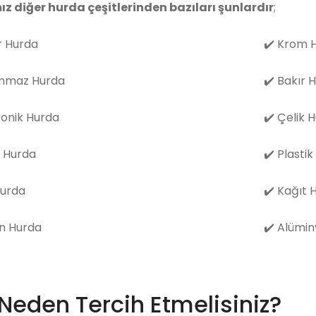
ız diğer hurda çeşitlerinden bazıları şunlardır
;
 Hurda
✔️
Krom H
nmaz Hurda
✔️
Bakır 
ronik Hurda
✔️
Çelik 
 Hurda
✔️
Plastik
Hurda
✔️
Kağıt 
n Hurda
✔️
Alümin
 Neden Tercih Etmelisiniz?