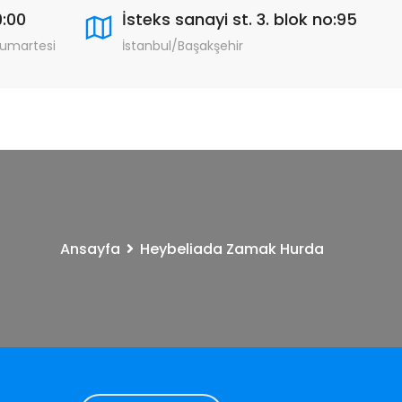
9:00
İsteks sanayi st. 3. blok no:95
Cumartesi
İstanbul/Başakşehir
Ansayfa
Heybeliada Zamak Hurda