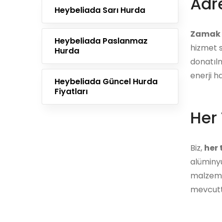
Adre
Heybeliada Sarı Hurda
Zamak 
Heybeliada Paslanmaz
hizmet s
Hurda
donatılm
enerji h
Heybeliada Güncel Hurda
Fiyatları
Her 
Biz,
her
alüminyu
malzemes
mevcutt