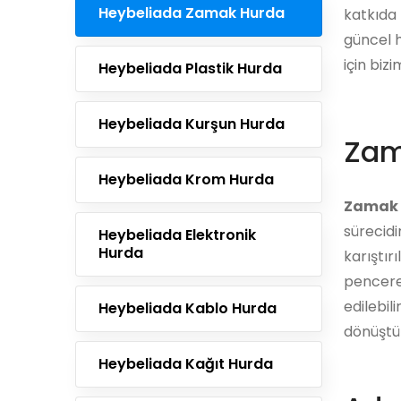
Heybeliada Zamak Hurda
katkıda 
güncel h
için biz
Heybeliada Plastik Hurda
Heybeliada Kurşun Hurda
Zam
Heybeliada Krom Hurda
Zamak 
sürecidi
Heybeliada Elektronik
Hurda
karıştır
pencere
edilebil
Heybeliada Kablo Hurda
dönüştür
Heybeliada Kağıt Hurda