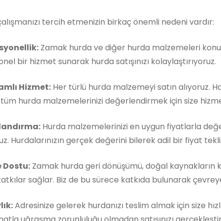
çalışmanızı tercih etmenizin birkaç önemli nedeni vardır:
syonellik:
Zamak hurda ve diğer hurda malzemeleri konusu
nel bir hizmet sunarak hurda satışınızı kolaylaştırıyoruz.
mlı Hizmet:
Her türlü hurda malzemeyi satın alıyoruz. 
, tüm hurda malzemelerinizi değerlendirmek için size hizm
landırma:
Hurda malzemelerinizi en uygun fiyatlarla değe
z. Hurdalarınızın gerçek değerini bilerek adil bir fiyat teklif
 Dostu:
Zamak hurda geri dönüşümü, doğal kaynakların k
atkılar sağlar. Biz de bu sürece katkıda bulunarak çevreye 
lık:
Adresinize gelerek hurdanızı teslim almak için size hızl
matla uğraşma zorunluluğu olmadan satışınızı gerçekleştireb