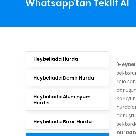
Whatsapp'tan Teklif Al
Heybeliada Hurda
"
Heybe
sektörü
Heybeliada Demir Hurda
role sah
dönüşüm
Heybeliada Alüminyum
koruyun
Hurda
hurdalar,
dönüştür
Heybeliada Bakır Hurda
sektörde
hurdan