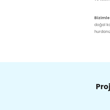
Bizimle
doğal ka
hurdanız
Pro