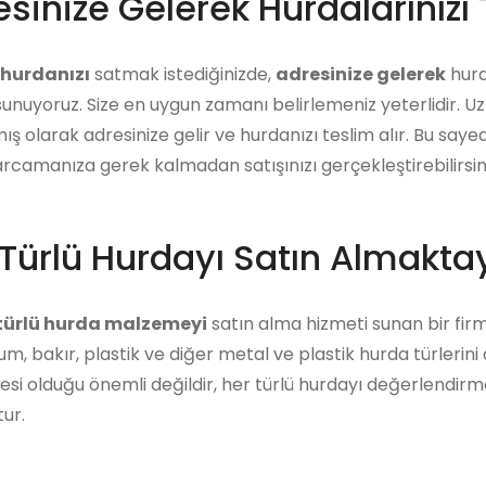
sinize Gelerek Hurdalarınızı 
hurdanızı
satmak istediğinizde,
adresinize gelerek
hurda
unuyoruz. Size en uygun zamanı belirlemeniz yeterlidir. U
ış olarak adresinize gelir ve hurdanızı teslim alır. Bu say
arcamanıza gerek kalmadan satışınızı gerçekleştirebilirsini
Türlü Hurdayı Satın Almaktay
 türlü hurda malzemeyi
satın alma hizmeti sunan bir firm
m, bakır, plastik ve diğer metal ve plastik hurda türlerini
i olduğu önemli değildir, her türlü hurdayı değerlendirm
ur.