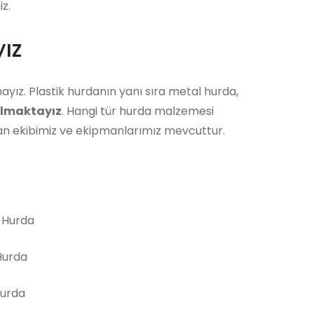
z.
ız
ayız. Plastik hurdanın yanı sıra metal hurda,
almaktayız
. Hangi tür hurda malzemesi
man ekibimiz ve ekipmanlarımız mevcuttur.
 Hurda
urda
Hurda