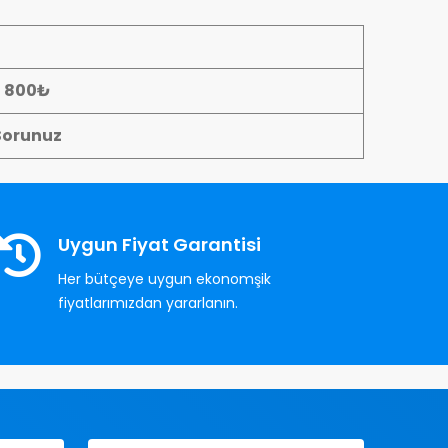
- 800₺
Sorunuz
Uygun Fiyat Garantisi
Her bütçeye uygun ekonomşik
fiyatlarımızdan yararlanın.