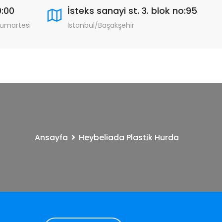
9:00
İsteks sanayi st. 3. blok no:95
Cumartesi
İstanbul/Başakşehir
Ansayfa
Heybeliada Plastik Hurda