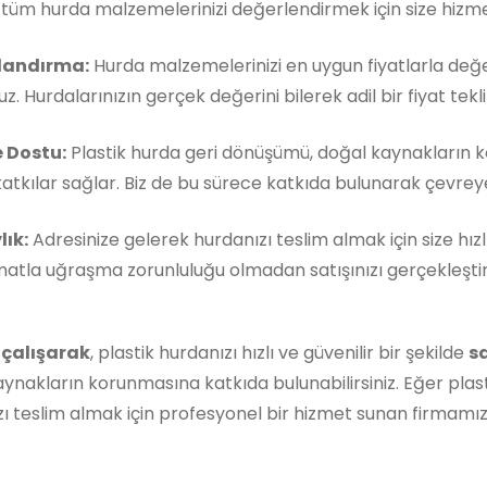
, tüm hurda malzemelerinizi değerlendirmek için size hizm
landırma:
Hurda malzemelerinizi en uygun fiyatlarla değe
z. Hurdalarınızın gerçek değerini bilerek adil bir fiyat teklif
 Dostu:
Plastik hurda geri dönüşümü, doğal kaynakların 
atkılar sağlar. Biz de bu sürece katkıda bulunarak çevreye 
lık:
Adresinize gelerek hurdanızı teslim almak için size hızl
matla uğraşma zorunluluğu olmadan satışınızı gerçekleştireb
 çalışarak
, plastik hurdanızı hızlı ve güvenilir bir şekilde
s
ynakların korunmasına katkıda bulunabilirsiniz. Eğer plast
ı teslim almak için profesyonel bir hizmet sunan firmamı