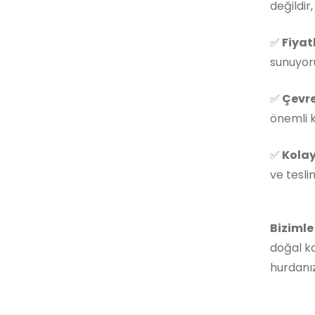
değildir
✅
Fiyat
sunuyoru
✅
Çevre
önemli k
✅
Kolay
ve tesli
Bizimle
doğal ka
hurdanız