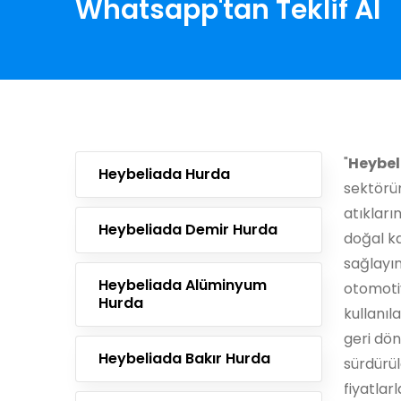
Whatsapp'tan Teklif Al
"
Heybel
Heybeliada Hurda
sektörün
atıkları
Heybeliada Demir Hurda
doğal k
sağlayın
Heybeliada Alüminyum
otomoti
Hurda
kullanıl
geri dön
Heybeliada Bakır Hurda
sürdürül
fiyatlarl