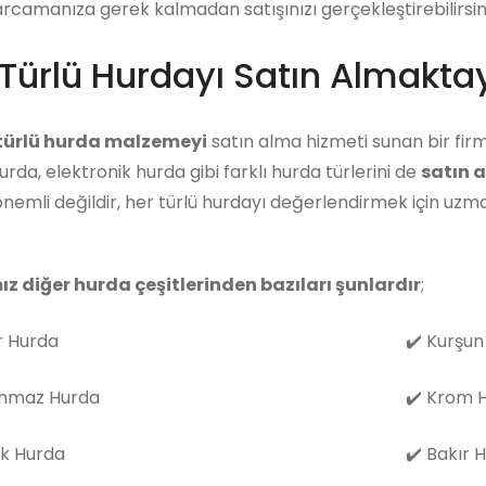
arcamanıza gerek kalmadan satışınızı gerçekleştirebilirsini
Türlü Hurdayı Satın Almaktay
 türlü hurda malzemeyi
satın alma hizmeti sunan bir firm
rda, elektronik hurda gibi farklı hurda türlerini de
satın 
nemli değildir, her türlü hurdayı değerlendirmek için uz
ız diğer hurda çeşitlerinden bazıları şunlardır
;
 Hurda
✔️
Kurşun
nmaz Hurda
✔️
Krom H
k Hurda
✔️
Bakır 