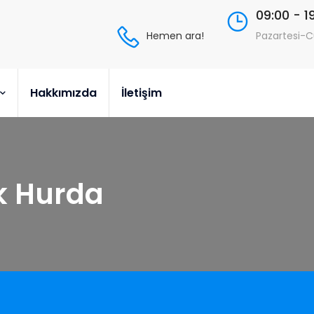
09:00 - 1
Hemen ara!
Pazartesi-
Hakkımızda
İletişim
k Hurda