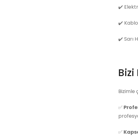
✔️
Elekt
✔️
Kablo
✔️
Sarı 
Bizi
Bizimle 
✅
Profe
profesyo
✅
Kapsa