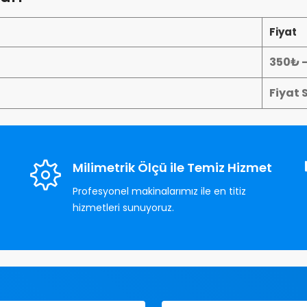
Fiyat
350₺ 
Fiyat 
Milimetrik Ölçü ile Temiz Hizmet
Profesyonel makinalarımız ile en titiz
hizmetleri sunuyoruz.