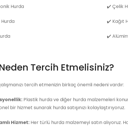
ronik Hurda
✔️
Çelik 
 Hurda
✔️
Kağıt 
Hurda
✔️
Alümin
 Neden Tercih Etmelisiniz?
çalışmanızı tercih etmenizin birkaç önemli nedeni vardır:
syonellik:
Plastik hurda ve diğer hurda malzemeleri konus
nel bir hizmet sunarak hurda satışınızı kolaylaştırıyoruz.
mlı Hizmet:
Her türlü hurda malzemeyi satın alıyoruz. 