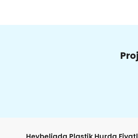
Pro
Heybeliada Plastik Hurda Fiyatl