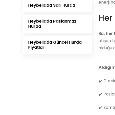
enerji h
Heybeliada Sarı Hurda
Her 
Heybeliada Paslanmaz
Hurda
Biz,
her
ahşap hu
Heybeliada Güncel Hurda
Fiyatları
olduğu ö
Aldığım
✔️
Demir
✔️
Pasla
✔️
Zama