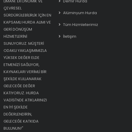
LIMANI. EKONOMIK VE
Demir Hurda
ÇEVRESEL
Alüminyum Hurda
SÜRDÜRÜLEBILIRLIK IÇIN EN
KAPSAMLI HURDA ALIMI VE
Tüm Hizmleterimiz
GERI DÖNÜŞÜM
HIZMETLERINI
İletişim
SUNUYORUZ. MÜŞTERI
ODAKLI YAKLAŞIMIMIZLA
YÜKSEK DEĞER ELDE
ETMENIZI SAĞLIYOR,
KAYNAKLARI VERIMLI BIR
ŞEKILDE KULLANARAK
GELECEĞE DEĞER
KATIYORUZ. HURDA
VADISI'NDE ATIKLARINIZI
EN IYI ŞEKILDE
DEĞERLENDIRIN,
GELECEĞE KATKIDA
BULUNUN!"