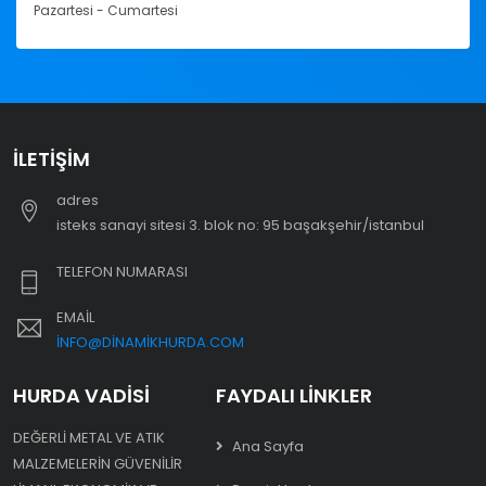
Pazartesi - Cumartesi
İLETIŞIM
adres
i̇steks sanayi sitesi 3. blok no: 95 başakşehir/i̇stanbul
TELEFON NUMARASI
EMAIL
INFO@DINAMIKHURDA.COM
HURDA VADISI
FAYDALI LINKLER
DEĞERLI METAL VE ATIK
Ana Sayfa
MALZEMELERIN GÜVENILIR