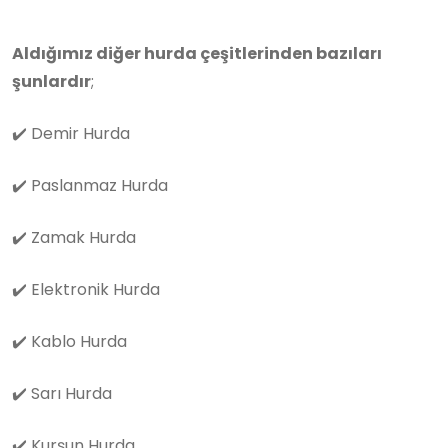
Aldığımız diğer hurda çeşitlerinden bazıları
şunlardır
;
✔️
Demir Hurda
✔️
Paslanmaz Hurda
✔️
Zamak Hurda
✔️
Elektronik Hurda
✔️
Kablo Hurda
✔️
Sarı Hurda
✔️
Kurşun Hurda