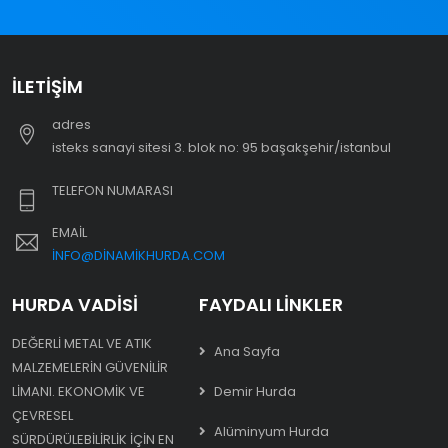
İLETIŞIM
adres
i̇steks sanayi sitesi 3. blok no: 95 başakşehir/i̇stanbul
TELEFON NUMARASI
EMAIL
INFO@DINAMIKHURDA.COM
HURDA VADISI
FAYDALI LINKLER
DEĞERLI METAL VE ATIK
Ana Sayfa
MALZEMELERIN GÜVENILIR
LIMANI. EKONOMIK VE
Demir Hurda
ÇEVRESEL
Alüminyum Hurda
SÜRDÜRÜLEBILIRLIK IÇIN EN