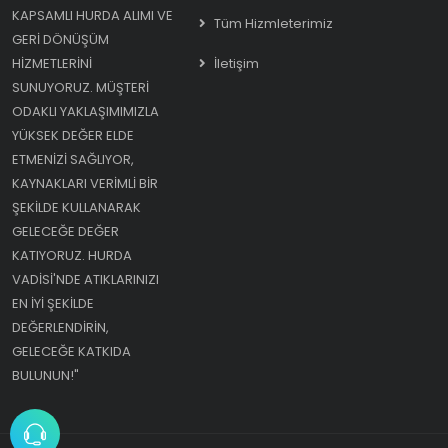
KAPSAMLI HURDA ALIMI VE
Tüm Hizmleterimiz
GERI DÖNÜŞÜM
HIZMETLERINI
İletişim
SUNUYORUZ. MÜŞTERI
ODAKLI YAKLAŞIMIMIZLA
YÜKSEK DEĞER ELDE
ETMENIZI SAĞLIYOR,
KAYNAKLARI VERIMLI BIR
ŞEKILDE KULLANARAK
GELECEĞE DEĞER
KATIYORUZ. HURDA
VADISI'NDE ATIKLARINIZI
EN IYI ŞEKILDE
DEĞERLENDIRIN,
GELECEĞE KATKIDA
BULUNUN!"