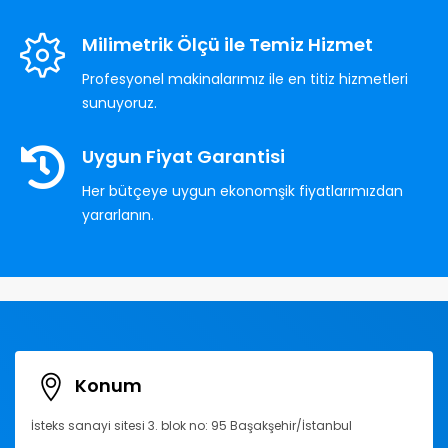
Milimetrik Ölçü ile Temiz Hizmet
Profesyonel makinalarımız ile en titiz hizmetleri
sunuyoruz.
Uygun Fiyat Garantisi
Her bütçeye uygun ekonomşik fiyatlarımızdan
yararlanın.
Konum
İsteks sanayi sitesi 3. blok no: 95 Başakşehir/İstanbul