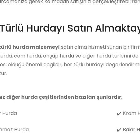
arcamanıza gerek kalmadan satışınızı gerçekleştirebilirsini
Türlü Hurdayı Satın Almaktay
 türlü hurda malzemeyi
satın alma hizmeti sunan bir firm
hurda, cam hurda, ahşap hurda ve diğer hurda türlerini de
i olduğu önemli değildir, her türlü hurdayı değerlendirm
ur.
ız diğer hurda çeşitlerinden bazıları şunlardır
;
 Hurda
✔️
Krom H
nmaz Hurda
✔️
Bakır 