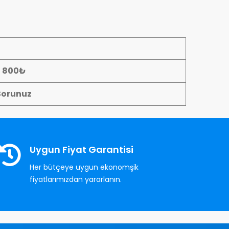
- 800₺
Sorunuz
Uygun Fiyat Garantisi
Her bütçeye uygun ekonomşik
fiyatlarımızdan yararlanın.