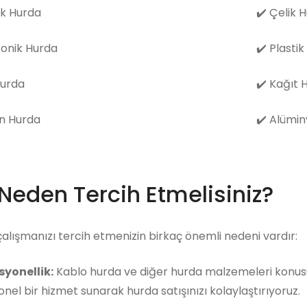
k Hurda
✔️
Çelik 
ronik Hurda
✔️
Plastik
Hurda
✔️
Kağıt 
n Hurda
✔️
Alümin
 Neden Tercih Etmelisiniz?
çalışmanızı tercih etmenizin birkaç önemli nedeni vardır:
syonellik:
Kablo hurda ve diğer hurda malzemeleri konusun
nel bir hizmet sunarak hurda satışınızı kolaylaştırıyoruz.