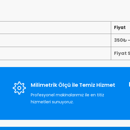
Fiyat
350₺ 
Fiyat 
Milimetrik Ölçü ile Temiz Hizmet
Profesyonel makinalarımız ile en titiz
hizmetleri sunuyoruz.