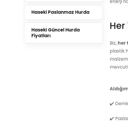
enerji h
Haseki Paslanmaz Hurda
Her 
Haseki Güncel Hurda
Fiyatları
Biz,
her
plastik 
malzemes
mevcutt
Aldığım
✔️
Demir
✔️
Pasla