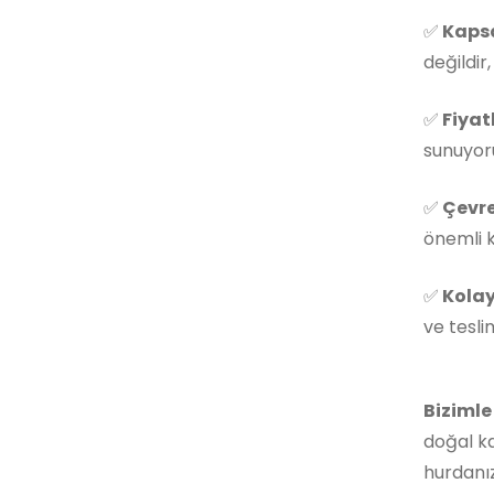
✅
Kapsa
değildir
✅
Fiyat
sunuyoru
✅
Çevre
önemli k
✅
Kolay
ve tesli
Bizimle
doğal ka
hurdanız