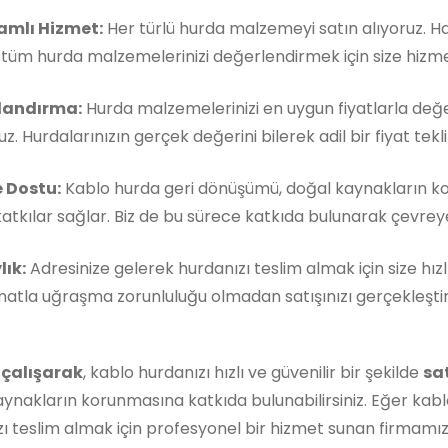
mlı Hizmet:
Her türlü hurda malzemeyi satın alıyoruz. 
, tüm hurda malzemelerinizi değerlendirmek için size hizm
landırma:
Hurda malzemelerinizi en uygun fiyatlarla değe
z. Hurdalarınızın gerçek değerini bilerek adil bir fiyat teklif
 Dostu:
Kablo hurda geri dönüşümü, doğal kaynakların k
atkılar sağlar. Biz de bu sürece katkıda bulunarak çevreye 
lık:
Adresinize gelerek hurdanızı teslim almak için size hızl
matla uğraşma zorunluluğu olmadan satışınızı gerçekleştireb
 çalışarak
, kablo hurdanızı hızlı ve güvenilir bir şekilde
sa
ynakların korunmasına katkıda bulunabilirsiniz. Eğer kabl
ı teslim almak için profesyonel bir hizmet sunan firmamı