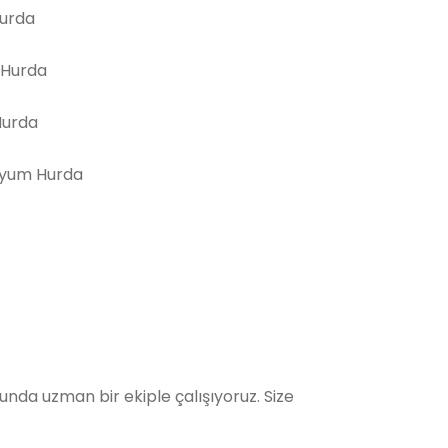
Hurda
 Hurda
Hurda
yum Hurda
da uzman bir ekiple çalışıyoruz. Size