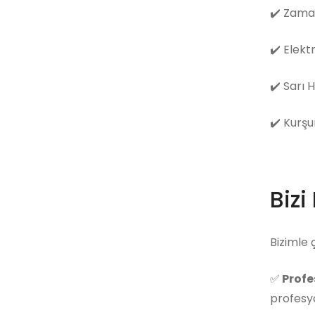
✔️
Zama
✔️
Elekt
✔️
Sarı 
✔️
Kurşu
Bizi
Bizimle 
✅
Profe
profesyo