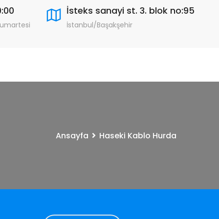
9:00
İsteks sanayi st. 3. blok no:95
Cumartesi
İstanbul/Başakşehir
Ansayfa
Haseki Kablo Hurda