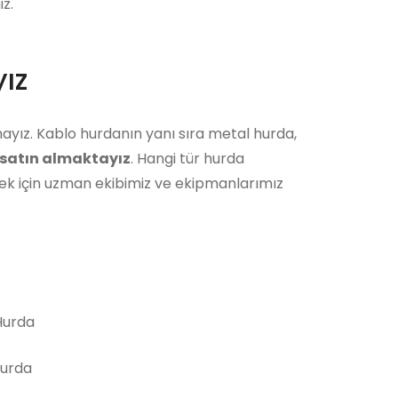
z.
ız
ayız. Kablo hurdanın yanı sıra metal hurda,
satın almaktayız
. Hangi tür hurda
ek için uzman ekibimiz ve ekipmanlarımız
urda
Hurda