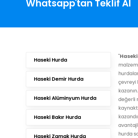
Whatsapp'tan Teklif Al
"
Haseki
Haseki Hurda
malzeme
hurdala
Haseki Demir Hurda
çevreyi 
kazanın.
Haseki Alüminyum Hurda
değerli 
kaynaktı
kazandı
Haseki Bakır Hurda
avantajl
hurda sat
Haseki Zamak Hurda