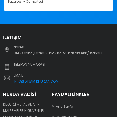
Pazartesi - Cumartesi
İLETIŞIM
adres
i̇steks sanayi sitesi 3. blok no: 95 başakşehir/i̇stanbul
TELEFON NUMARASI
EMAIL
INFO@DINAMIKHURDA.COM
HURDA VADISI
FAYDALI LINKLER
DEĞERLI METAL VE ATIK
Ana Sayfa
MALZEMELERIN GÜVENILIR
LIMANI. EKONOMIK VE
Demir Hurda