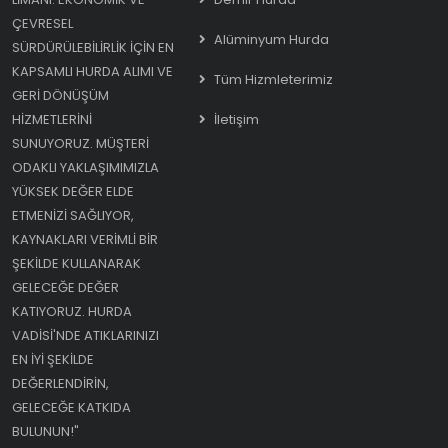
ÇEVRESEL
Alüminyum Hurda
SÜRDÜRÜLEBILIRLIK IÇIN EN
KAPSAMLI HURDA ALIMI VE
Tüm Hizmleterimiz
GERI DÖNÜŞÜM
HIZMETLERINI
İletişim
SUNUYORUZ. MÜŞTERI
ODAKLI YAKLAŞIMIMIZLA
YÜKSEK DEĞER ELDE
ETMENIZI SAĞLIYOR,
KAYNAKLARI VERIMLI BIR
ŞEKILDE KULLANARAK
GELECEĞE DEĞER
KATIYORUZ. HURDA
VADISI'NDE ATIKLARINIZI
EN IYI ŞEKILDE
DEĞERLENDIRIN,
GELECEĞE KATKIDA
BULUNUN!"