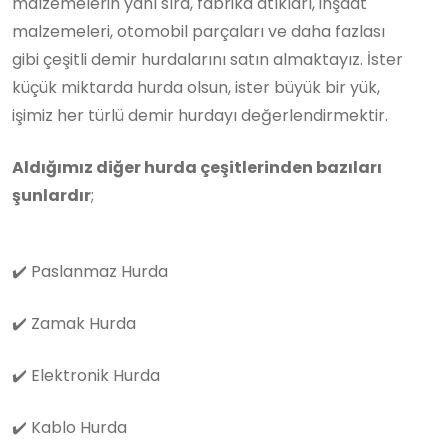
malzemelerin yanı sıra, fabrika atıkları, inşaat
malzemeleri, otomobil parçaları ve daha fazlası
gibi çeşitli demir hurdalarını satın almaktayız. İster
küçük miktarda hurda olsun, ister büyük bir yük,
işimiz her türlü demir hurdayı değerlendirmektir.
Aldığımız diğer hurda çeşitlerinden bazıları
şunlardır
;
✔️
Paslanmaz Hurda
✔️
Zamak Hurda
✔️
Elektronik Hurda
✔️
Kablo Hurda