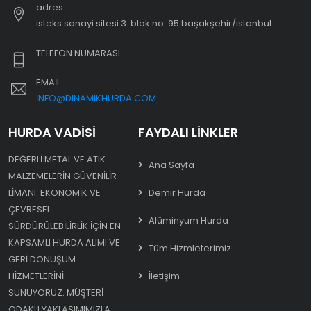
adres
i̇steks sanayi sitesi 3. blok no: 95 başakşehir/i̇stanbul
TELEFON NUMARASI
EMAIL
INFO@DINAMIKHURDA.COM
HURDA VADISI
FAYDALI LINKLER
DEĞERLI METAL VE ATIK
Ana Sayfa
MALZEMELERIN GÜVENILIR
LIMANI. EKONOMIK VE
Demir Hurda
ÇEVRESEL
Alüminyum Hurda
SÜRDÜRÜLEBILIRLIK IÇIN EN
KAPSAMLI HURDA ALIMI VE
Tüm Hizmleterimiz
GERI DÖNÜŞÜM
HIZMETLERINI
İletişim
SUNUYORUZ. MÜŞTERI
ODAKLI YAKLAŞIMIMIZLA