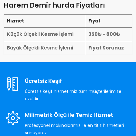
Harem Demir hurda Fiyatları
Hizmet
Fiyat
Küçük Ölçekli Kesme İşlemi
350₺ - 800₺
Büyük Ölçekli Kesme İşlemi
Fiyat Sorunuz
Ücretsiz Keşif
Ücretsiz keşif hizmetimiz tüm müşterilerimize
özeldir.
Milimetrik Ölçü ile Temiz Hizmet
Profesyonel makinalarımız ile en titiz hizmetleri
sunuyoruz.