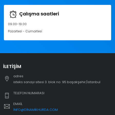
Çalışma saatleri
09.00-19.00
Pazartesi - Cumartesi
İLETIŞIM
adres
i̇steks sanayi sitesi 3. blok no: 95 başakşehir/i̇stanbul
TELEFON NUMARASI
EMAIL
INFO@DINAMIKHURDA.COM