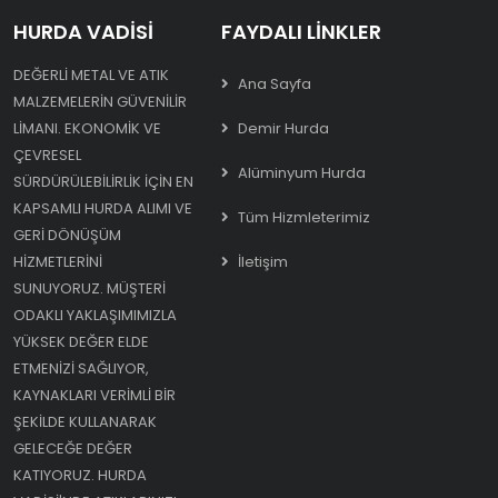
HURDA VADISI
FAYDALI LINKLER
DEĞERLI METAL VE ATIK
Ana Sayfa
MALZEMELERIN GÜVENILIR
LIMANI. EKONOMIK VE
Demir Hurda
ÇEVRESEL
Alüminyum Hurda
SÜRDÜRÜLEBILIRLIK IÇIN EN
KAPSAMLI HURDA ALIMI VE
Tüm Hizmleterimiz
GERI DÖNÜŞÜM
HIZMETLERINI
İletişim
SUNUYORUZ. MÜŞTERI
ODAKLI YAKLAŞIMIMIZLA
YÜKSEK DEĞER ELDE
ETMENIZI SAĞLIYOR,
KAYNAKLARI VERIMLI BIR
ŞEKILDE KULLANARAK
GELECEĞE DEĞER
KATIYORUZ. HURDA