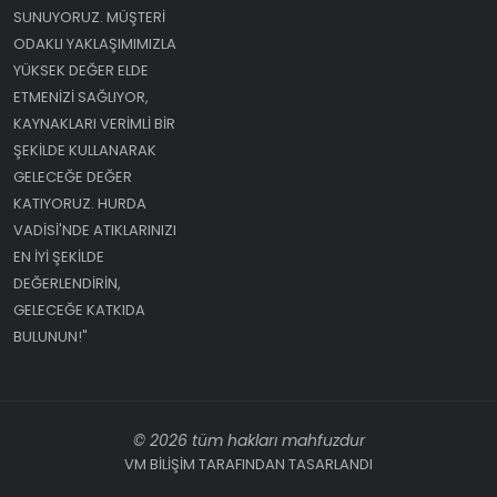
SUNUYORUZ. MÜŞTERI
ODAKLI YAKLAŞIMIMIZLA
YÜKSEK DEĞER ELDE
ETMENIZI SAĞLIYOR,
KAYNAKLARI VERIMLI BIR
ŞEKILDE KULLANARAK
GELECEĞE DEĞER
KATIYORUZ. HURDA
VADISI'NDE ATIKLARINIZI
EN IYI ŞEKILDE
DEĞERLENDIRIN,
GELECEĞE KATKIDA
BULUNUN!"
© 2026 tüm hakları mahfuzdur
VM BİLİŞİM TARAFINDAN TASARLANDI