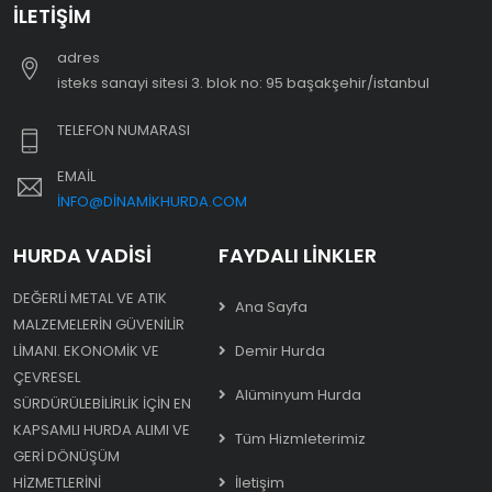
İLETIŞIM
adres
i̇steks sanayi sitesi 3. blok no: 95 başakşehir/i̇stanbul
TELEFON NUMARASI
EMAIL
INFO@DINAMIKHURDA.COM
HURDA VADISI
FAYDALI LINKLER
DEĞERLI METAL VE ATIK
Ana Sayfa
MALZEMELERIN GÜVENILIR
LIMANI. EKONOMIK VE
Demir Hurda
ÇEVRESEL
Alüminyum Hurda
SÜRDÜRÜLEBILIRLIK IÇIN EN
KAPSAMLI HURDA ALIMI VE
Tüm Hizmleterimiz
GERI DÖNÜŞÜM
HIZMETLERINI
İletişim