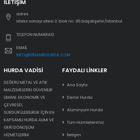
İLETIŞIM
adres
i̇steks sanayi sitesi 3. blok no: 95 başakşehir/i̇stanbul
TELEFON NUMARASI
EMAIL
INFO@DINAMIKHURDA.COM
HURDA VADISI
FAYDALI LINKLER
DEĞERLI METAL VE ATIK
Ana Sayfa
MALZEMELERIN GÜVENILIR
LIMANI. EKONOMIK VE
Demir Hurda
ÇEVRESEL
Alüminyum Hurda
SÜRDÜRÜLEBILIRLIK IÇIN EN
KAPSAMLI HURDA ALIMI VE
Tüm Hizmleterimiz
GERI DÖNÜŞÜM
HIZMETLERINI
İletişim