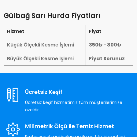
Gülbağ Sarı Hurda Fiyatları
Hizmet
Fiyat
Küçük Ölçekli Kesme İşlemi
350₺ - 800₺
Büyük Ölçekli Kesme İşlemi
Fiyat Sorunuz
Ücretsiz Keşif
Ücretsiz keşif hizmetimiz tüm müşterilerimize
özeldir.
Milimetrik Ölçü ile Temiz Hizmet
Profesyonel makinalarımız ile en titiz hizmetleri