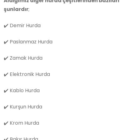
Aldığımız diğer hurda çeşitlerinden bazıları
şunlardır
;
✔️
Demir Hurda
✔️
Paslanmaz Hurda
✔️
Zamak Hurda
✔️
Elektronik Hurda
✔️
Kablo Hurda
✔️
Kurşun Hurda
✔️
Krom Hurda
✔️
Bakır Hurda