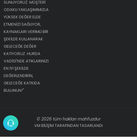
SUNUYORUZ. MÜŞTERI
ODAKLI YAKLAŞIMIMIZLA
YÜKSEK DEĞER ELDE
ETMENIZI SAĞLIYOR,
KAYNAKLARI VERIMLI BIR
ŞEKILDE KULLANARAK
GELECEĞE DEĞER
KATIYORUZ. HURDA
VADISI'NDE ATIKLARINIZI
EN IYI ŞEKILDE
DEĞERLENDIRIN,
GELECEĞE KATKIDA
BULUNUN!"
© 2026 tüm hakları mahfuzdur
VM BİLİŞİM TARAFINDAN TASARLANDI