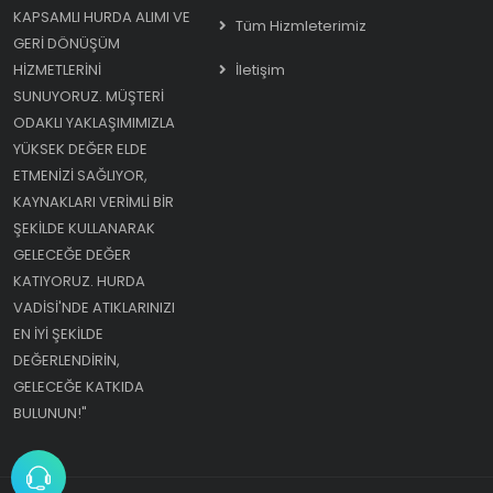
KAPSAMLI HURDA ALIMI VE
Tüm Hizmleterimiz
GERI DÖNÜŞÜM
HIZMETLERINI
İletişim
SUNUYORUZ. MÜŞTERI
ODAKLI YAKLAŞIMIMIZLA
YÜKSEK DEĞER ELDE
ETMENIZI SAĞLIYOR,
KAYNAKLARI VERIMLI BIR
ŞEKILDE KULLANARAK
GELECEĞE DEĞER
KATIYORUZ. HURDA
VADISI'NDE ATIKLARINIZI
EN IYI ŞEKILDE
DEĞERLENDIRIN,
GELECEĞE KATKIDA
BULUNUN!"