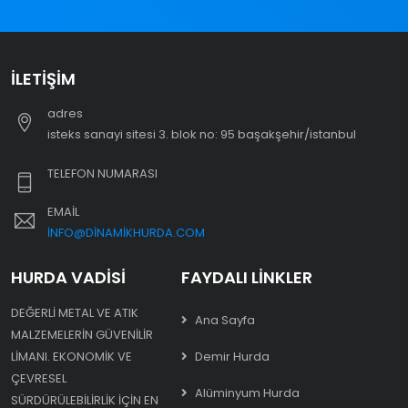
İLETIŞIM
adres
i̇steks sanayi sitesi 3. blok no: 95 başakşehir/i̇stanbul
TELEFON NUMARASI
EMAIL
INFO@DINAMIKHURDA.COM
HURDA VADISI
FAYDALI LINKLER
DEĞERLI METAL VE ATIK
Ana Sayfa
MALZEMELERIN GÜVENILIR
LIMANI. EKONOMIK VE
Demir Hurda
ÇEVRESEL
Alüminyum Hurda
SÜRDÜRÜLEBILIRLIK IÇIN EN