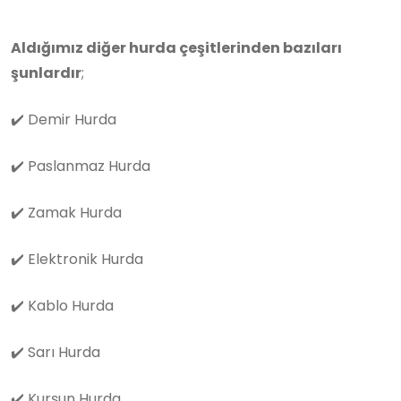
Aldığımız diğer hurda çeşitlerinden bazıları
şunlardır
;
✔️
Demir Hurda
✔️
Paslanmaz Hurda
✔️
Zamak Hurda
✔️
Elektronik Hurda
✔️
Kablo Hurda
✔️
Sarı Hurda
✔️
Kurşun Hurda