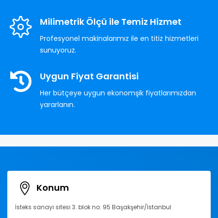
Milimetrik Ölçü ile Temiz Hizmet
Profesyonel makinalarımız ile en titiz hizmetleri
sunuyoruz.
Uygun Fiyat Garantisi
Her bütçeye uygun ekonomşik fiyatlarımızdan
yararlanın.
Konum
İsteks sanayi sitesi 3. blok no: 95 Başakşehir/İstanbul