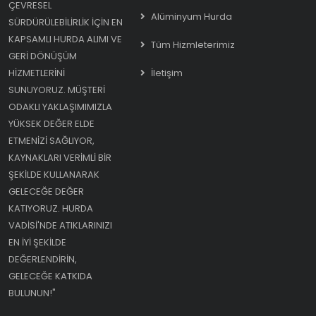
ÇEVRESEL
Alüminyum Hurda
SÜRDÜRÜLEBILIRLIK IÇIN EN
KAPSAMLI HURDA ALIMI VE
Tüm Hizmleterimiz
GERI DÖNÜŞÜM
HIZMETLERINI
İletişim
SUNUYORUZ. MÜŞTERI
ODAKLI YAKLAŞIMIMIZLA
YÜKSEK DEĞER ELDE
ETMENIZI SAĞLIYOR,
KAYNAKLARI VERIMLI BIR
ŞEKILDE KULLANARAK
GELECEĞE DEĞER
KATIYORUZ. HURDA
VADISI'NDE ATIKLARINIZI
EN IYI ŞEKILDE
DEĞERLENDIRIN,
GELECEĞE KATKIDA
BULUNUN!"