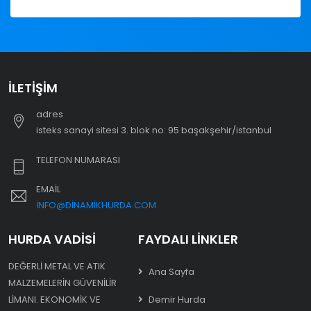
İLETIŞIM
adres
i̇steks sanayi sitesi 3. blok no: 95 başakşehir/i̇stanbul
TELEFON NUMARASI
EMAIL
INFO@DINAMIKHURDA.COM
HURDA VADISI
FAYDALI LINKLER
DEĞERLI METAL VE ATIK
Ana Sayfa
MALZEMELERIN GÜVENILIR
LIMANI. EKONOMIK VE
Demir Hurda