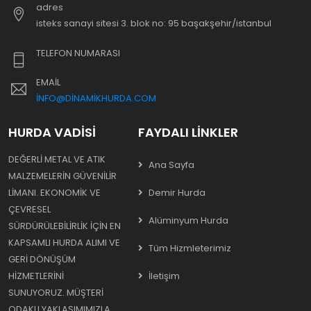
adres
i̇steks sanayi sitesi 3. blok no: 95 başakşehir/i̇stanbul
TELEFON NUMARASI
EMAIL
INFO@DINAMIKHURDA.COM
HURDA VADISI
FAYDALI LINKLER
DEĞERLI METAL VE ATIK
Ana Sayfa
MALZEMELERIN GÜVENILIR
LIMANI. EKONOMIK VE
Demir Hurda
ÇEVRESEL
Alüminyum Hurda
SÜRDÜRÜLEBILIRLIK IÇIN EN
KAPSAMLI HURDA ALIMI VE
Tüm Hizmleterimiz
GERI DÖNÜŞÜM
HIZMETLERINI
İletişim
SUNUYORUZ. MÜŞTERI
ODAKLI YAKLAŞIMIMIZLA