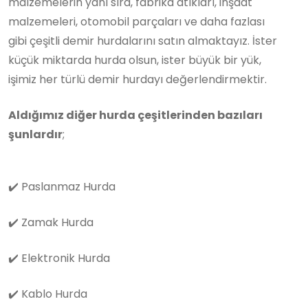
malzemelerin yanı sıra, fabrika atıkları, inşaat
malzemeleri, otomobil parçaları ve daha fazlası
gibi çeşitli demir hurdalarını satın almaktayız. İster
küçük miktarda hurda olsun, ister büyük bir yük,
işimiz her türlü demir hurdayı değerlendirmektir.
Aldığımız diğer hurda çeşitlerinden bazıları
şunlardır
;
✔️
Paslanmaz Hurda
✔️
Zamak Hurda
✔️
Elektronik Hurda
✔️
Kablo Hurda