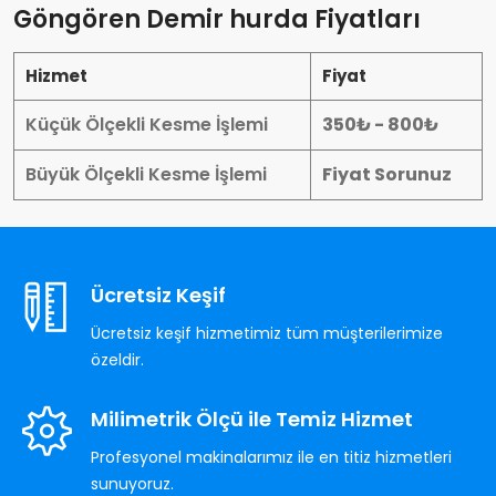
Göngören Demir hurda Fiyatları
Hizmet
Fiyat
Küçük Ölçekli Kesme İşlemi
350₺ - 800₺
Büyük Ölçekli Kesme İşlemi
Fiyat Sorunuz
Ücretsiz Keşif
Ücretsiz keşif hizmetimiz tüm müşterilerimize
özeldir.
Milimetrik Ölçü ile Temiz Hizmet
Profesyonel makinalarımız ile en titiz hizmetleri
sunuyoruz.