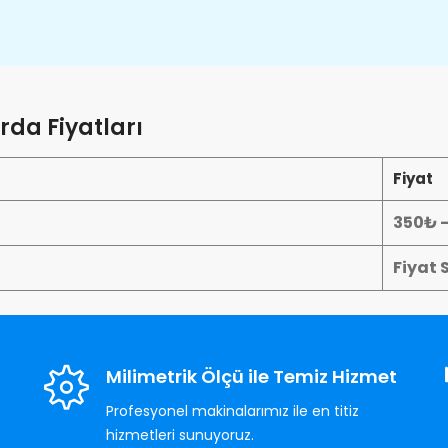
a Fiyatları
Fiyat
350₺ 
Fiyat 
Milimetrik Ölçü ile Temiz Hizmet
Profesyonel makinalarımız ile en titiz
hizmetleri sunuyoruz.