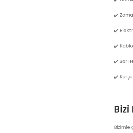
✔️
Zama
✔️
Elekt
✔️
Kablo
✔️
Sarı 
✔️
Kurşu
Bizi
Bizimle 