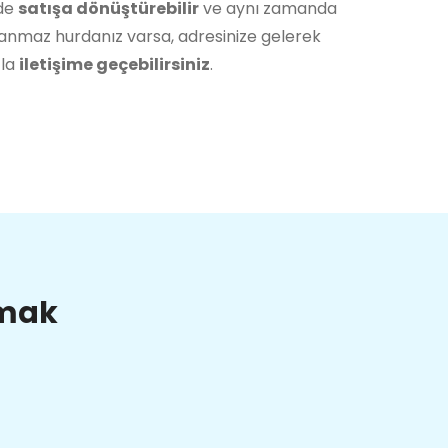
lde
satışa dönüştürebilir
ve aynı zamanda
lanmaz hurdanız varsa, adresinize gelerek
zla
iletişime geçebilirsiniz
.
lmak