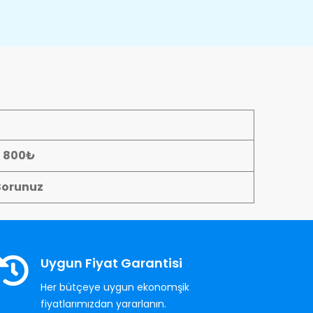
- 800₺
Sorunuz
Uygun Fiyat Garantisi
Her bütçeye uygun ekonomşik
fiyatlarımızdan yararlanın.