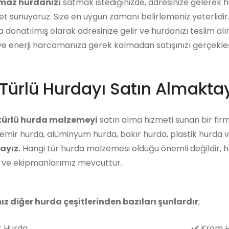
maz hurdanızı
satmak istediğinizde, adresinize gelerek hur
et sunuyoruz. Size en uygun zamanı belirlemeniz yeterlidi
a donatılmış olarak adresinize gelir ve hurdanızı teslim alı
 enerji harcamanıza gerek kalmadan satışınızı gerçekleşti
Türlü Hurdayı Satın Almaktay
 türlü hurda malzemeyi
satın alma hizmeti sunan bir firm
emir hurda, alüminyum hurda, bakır hurda, plastik hurda v
ayız.
Hangi tür hurda malzemesi olduğu önemli değildir, 
z ve ekipmanlarımız mevcuttur.
ız diğer hurda çeşitlerinden bazıları şunlardır
;
 Hurda
✔️
Krom H