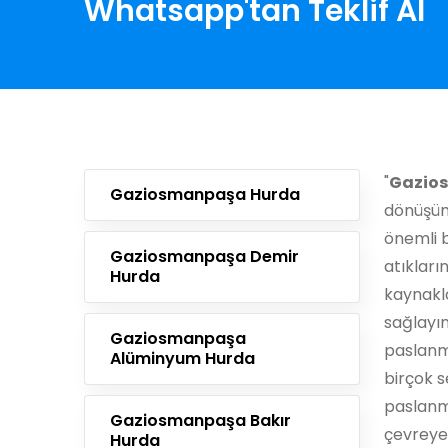
Whatsapp'tan Teklif Al
"
Gazio
Gaziosmanpaşa Hurda
dönüşüm
önemli b
Gaziosmanpaşa Demir
atıklar
Hurda
kaynakl
sağlayı
Gaziosmanpaşa
paslanma
Alüminyum Hurda
birçok s
paslanm
Gaziosmanpaşa Bakır
çevreye
Hurda