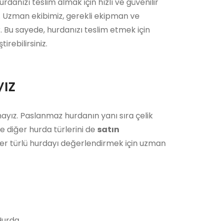
danızı teslim almak için hızlı ve güvenilir
r. Uzman ekibimiz, gerekli ekipman ve
r. Bu sayede, hurdanızı teslim etmek için
rebilirsiniz.
ız
ayız. Paslanmaz hurdanın yanı sıra çelik
e diğer hurda türlerini de
satın
her türlü hurdayı değerlendirmek için uzman
urda