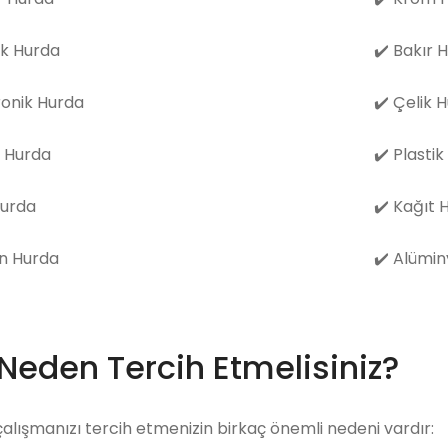
k Hurda
✔️
Bakır 
ronik Hurda
✔️
Çelik 
 Hurda
✔️
Plastik
Hurda
✔️
Kağıt 
n Hurda
✔️
Alümin
 Neden Tercih Etmelisiniz?
çalışmanızı tercih etmenizin birkaç önemli nedeni vardır: