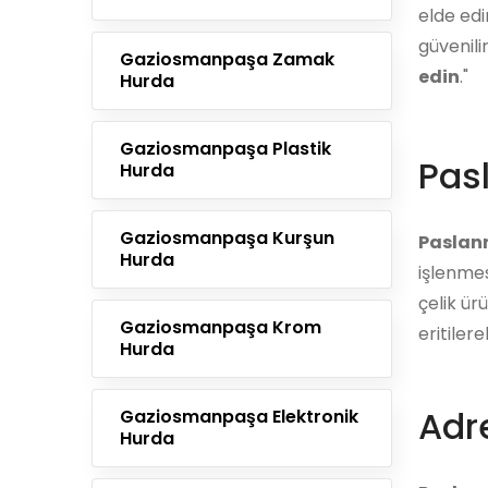
elde edi
güvenili
Gaziosmanpaşa Zamak
edin
."
Hurda
Gaziosmanpaşa Plastik
Pas
Hurda
Gaziosmanpaşa Kurşun
Paslan
Hurda
işlenmes
çelik ür
Gaziosmanpaşa Krom
eritiler
Hurda
Adre
Gaziosmanpaşa Elektronik
Hurda