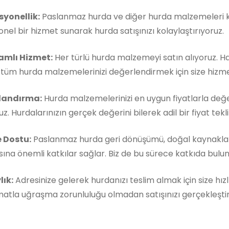
syonellik:
Paslanmaz hurda ve diğer hurda malzemeleri ko
nel bir hizmet sunarak hurda satışınızı kolaylaştırıyoruz.
mlı Hizmet:
Her türlü hurda malzemeyi satın alıyoruz. 
, tüm hurda malzemelerinizi değerlendirmek için size hizm
landırma:
Hurda malzemelerinizi en uygun fiyatlarla değe
z. Hurdalarınızın gerçek değerini bilerek adil bir fiyat teklif
 Dostu:
Paslanmaz hurda geri dönüşümü, doğal kaynakla
ına önemli katkılar sağlar. Biz de bu sürece katkıda buluna
lık:
Adresinize gelerek hurdanızı teslim almak için size hızl
matla uğraşma zorunluluğu olmadan satışınızı gerçekleştireb