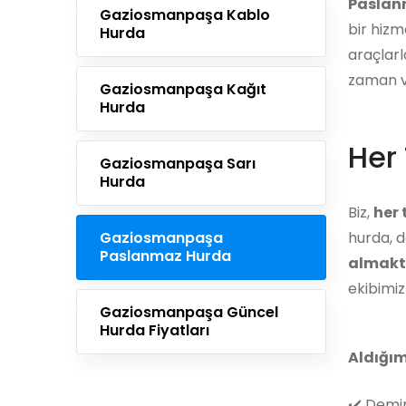
Paslan
Gaziosmanpaşa Kablo
bir hizm
Hurda
araçlarl
zaman ve
Gaziosmanpaşa Kağıt
Hurda
Her 
Gaziosmanpaşa Sarı
Hurda
Biz,
her
Gaziosmanpaşa
hurda, d
Paslanmaz Hurda
almakt
ekibimi
Gaziosmanpaşa Güncel
Hurda Fiyatları
Aldığım
✔️
Demir