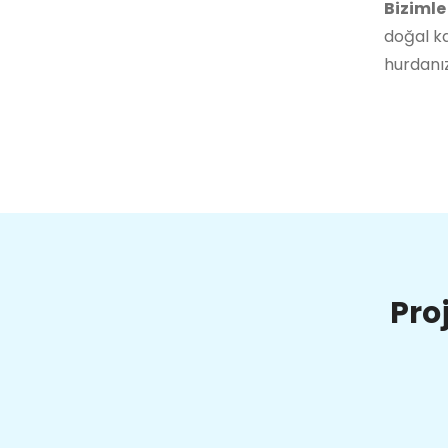
Bizimle
doğal ka
hurdanız
Pro