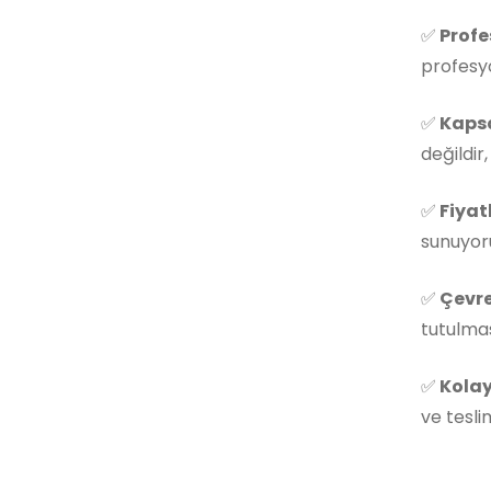
✅
Profe
profesyo
✅
Kapsa
değildir
✅
Fiyat
sunuyoru
✅
Çevre
tutulmas
✅
Kolay
ve tesli