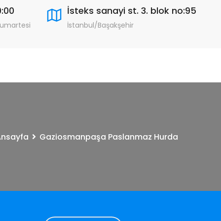
9:00
İsteks sanayi st. 3. blok no:95
Cumartesi
İstanbul/Başakşehir
Ansayfa
Gaziosmanpaşa Paslanmaz Hurda