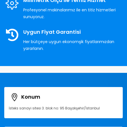
Milimetrik Ölçü ile Temiz Hizmet
Profesyonel makinalarımız ile en titiz hizmetleri
sunuyoruz.
Uygun Fiyat Garantisi
Her bütçeye uygun ekonomşik fiyatlarımızdan
yararlanın.
Konum
İsteks sanayi sitesi 3. blok no: 95 Başakşehir/İstanbul