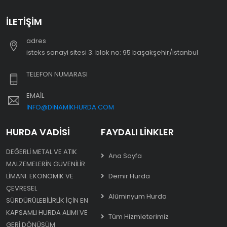
İLETIŞIM
adres
i̇steks sanayi sitesi 3. blok no: 95 başakşehir/i̇stanbul
TELEFON NUMARASI
EMAIL
INFO@DINAMIKHURDA.COM
HURDA VADISI
FAYDALI LINKLER
DEĞERLI METAL VE ATIK
Ana Sayfa
MALZEMELERIN GÜVENILIR
LIMANI. EKONOMIK VE
Demir Hurda
ÇEVRESEL
Alüminyum Hurda
SÜRDÜRÜLEBILIRLIK IÇIN EN
KAPSAMLI HURDA ALIMI VE
Tüm Hizmleterimiz
GERI DÖNÜŞÜM