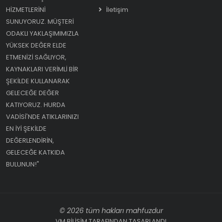
HIZMETLERINI
İletişim
SUNUYORUZ. MÜŞTERI
ODAKLI YAKLAŞIMIMIZLA
YÜKSEK DEĞER ELDE
ETMENIZI SAĞLIYOR,
KAYNAKLARI VERIMLI BIR
ŞEKILDE KULLANARAK
GELECEĞE DEĞER
KATIYORUZ. HURDA
VADISI'NDE ATIKLARINIZI
EN IYI ŞEKILDE
DEĞERLENDIRIN,
GELECEĞE KATKIDA
BULUNUN!"
© 2026 tüm hakları mahfuzdur
VM BİLİŞİM TARAFINDAN TASARLANDI