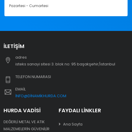
Pazartesi - Cumartesi
İLETIŞIM
adres
i̇steks sanayi sitesi 3. blok no: 95 başakşehir/i̇stanbul
TELEFON NUMARASI
EMAIL
INFO@DINAMIKHURDA.COM
HURDA VADISI
FAYDALI LINKLER
DEĞERLI METAL VE ATIK
Ana Sayfa
MALZEMELERIN GÜVENILIR