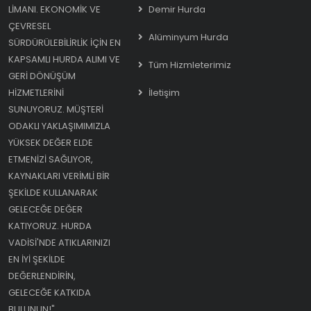
LIMANI. EKONOMIK VE
Demir Hurda
ÇEVRESEL
Alüminyum Hurda
SÜRDÜRÜLEBILIRLIK IÇIN EN
KAPSAMLI HURDA ALIMI VE
Tüm Hizmleterimiz
GERI DÖNÜŞÜM
HIZMETLERINI
İletişim
SUNUYORUZ. MÜŞTERI
ODAKLI YAKLAŞIMIMIZLA
YÜKSEK DEĞER ELDE
ETMENIZI SAĞLIYOR,
KAYNAKLARI VERIMLI BIR
ŞEKILDE KULLANARAK
GELECEĞE DEĞER
KATIYORUZ. HURDA
VADISI'NDE ATIKLARINIZI
EN IYI ŞEKILDE
DEĞERLENDIRIN,
GELECEĞE KATKIDA
BULUNUN!"