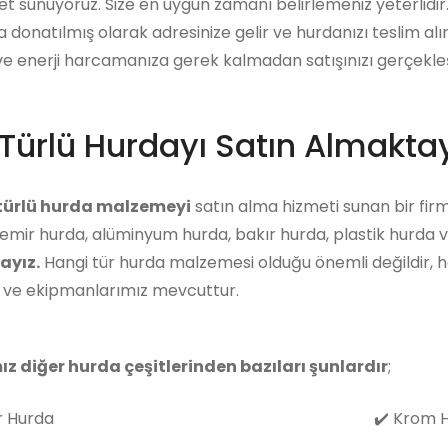
et sunuyoruz. Size en uygun zamanı belirlemeniz yeterlidi
a donatılmış olarak adresinize gelir ve hurdanızı teslim alı
 enerji harcamanıza gerek kalmadan satışınızı gerçekleşti
Türlü Hurdayı Satın Almaktay
 türlü hurda malzemeyi
satın alma hizmeti sunan bir firm
emir hurda, alüminyum hurda, bakır hurda, plastik hurda v
ayız.
Hangi tür hurda malzemesi olduğu önemli değildir, 
z ve ekipmanlarımız mevcuttur.
ız diğer hurda çeşitlerinden bazıları şunlardır
;
 Hurda
✔️
Krom H