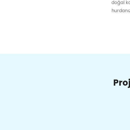
doğal ka
hurdanız
Pro