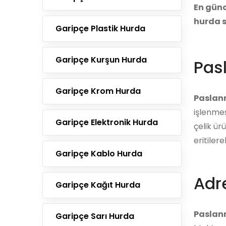
En günc
hurda s
Garipçe Plastik Hurda
Garipçe Kurşun Hurda
Pas
Garipçe Krom Hurda
Paslan
işlenmes
Garipçe Elektronik Hurda
çelik ür
eritiler
Garipçe Kablo Hurda
Adre
Garipçe Kağıt Hurda
Paslan
Garipçe Sarı Hurda