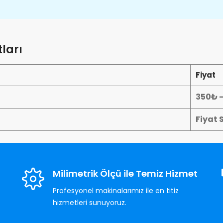
ları
Fiyat
350₺ 
Fiyat 
Milimetrik Ölçü ile Temiz Hizmet
Profesyonel makinalarımız ile en titiz
hizmetleri sunuyoruz.