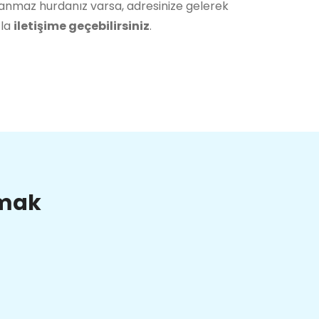
lanmaz hurdanız varsa, adresinize gelerek
zla
iletişime geçebilirsiniz
.
lmak