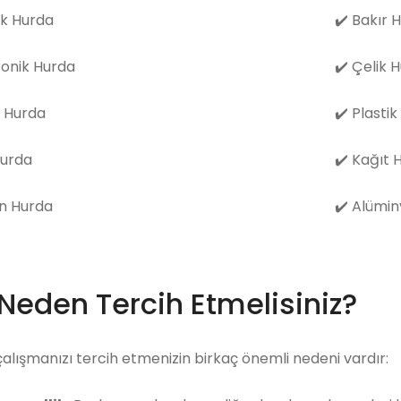
k Hurda
✔️
Bakır 
ronik Hurda
✔️
Çelik 
 Hurda
✔️
Plastik
Hurda
✔️
Kağıt 
n Hurda
✔️
Alümin
 Neden Tercih Etmelisiniz?
çalışmanızı tercih etmenizin birkaç önemli nedeni vardır: