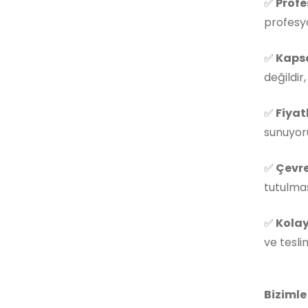
✅
Profe
profesyo
✅
Kapsa
değildir
✅
Fiyat
sunuyoru
✅
Çevre
tutulmas
✅
Kolay
ve tesli
Bizimle