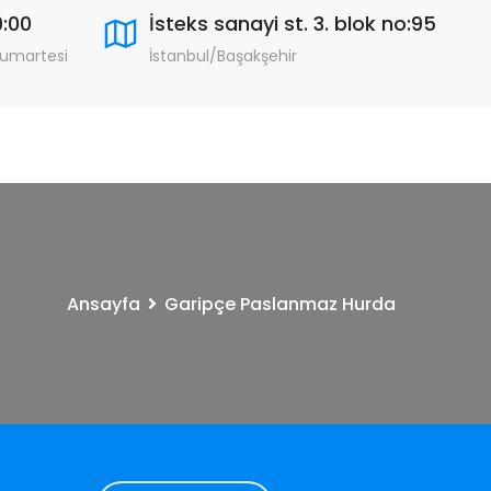
9:00
İsteks sanayi st. 3. blok no:95
Cumartesi
İstanbul/Başakşehir
Ansayfa
Garipçe Paslanmaz Hurda