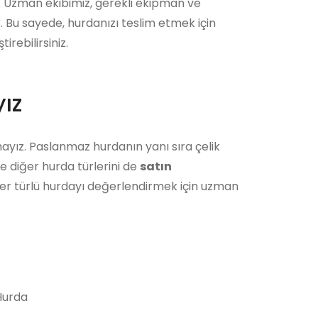
r. Uzman ekibimiz, gerekli ekipman ve
r. Bu sayede, hurdanızı teslim etmek için
rebilirsiniz.
ız
ayız. Paslanmaz hurdanın yanı sıra çelik
e diğer hurda türlerini de
satın
her türlü hurdayı değerlendirmek için uzman
urda