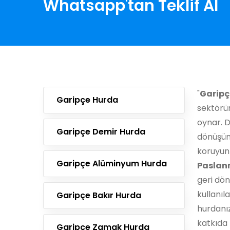
Whatsapp'tan Teklif Al
"
Garipç
Garipçe Hurda
sektörün
oynar. D
Garipçe Demir Hurda
dönüşüm
koruyun
Garipçe Alüminyum Hurda
Paslan
geri dön
kullanıl
Garipçe Bakır Hurda
hurdanı
katkıda 
Garipçe Zamak Hurda