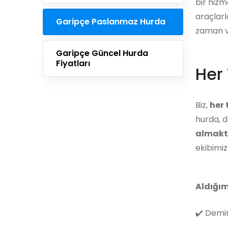
bir hizm
araçlarl
Garipçe Paslanmaz Hurda
zaman ve
Garipçe Güncel Hurda
Fiyatları
Her 
Biz,
her
hurda, d
almakt
ekibimi
Aldığım
✔️
Demir