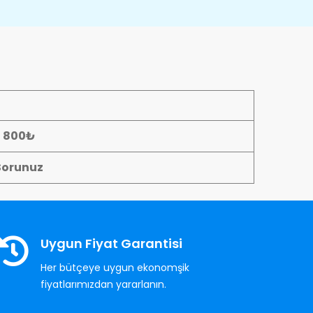
- 800₺
Sorunuz
Uygun Fiyat Garantisi
Her bütçeye uygun ekonomşik
fiyatlarımızdan yararlanın.