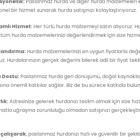
syonellik:
Paslanmaz hurda ve diğer hurda malzemeleri ko
nel bir hizmet sunarak hurda satışınızı kolaylaştırıyoruz.
mlı Hizmet:
Her türlü hurda malzemeyi satın alıyoruz. 
, tüm hurda malzemelerinizi değerlendirmek için size hizm
landırma:
Hurda malzemelerinizi en uygun fiyatlarla değe
z. Hurdalarınızın gerçek değerini bilerek adil bir fiyat teklif
 Dostu:
Paslanmaz hurda geri dönüşümü, doğal kaynakla
ına önemli katkılar sağlar. Biz de bu sürece katkıda buluna
lık:
Adresinize gelerek hurdanızı teslim almak için size hızl
matla uğraşma zorunluluğu olmadan satışınızı gerçekleştireb
 çalışarak
, paslanmaz hurdanızı hızlı ve güvenilir bir şeki