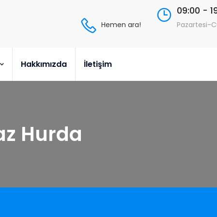
09:00 - 1
Hemen ara!
Pazartesi-
Hakkımızda
İletişim
az Hurda