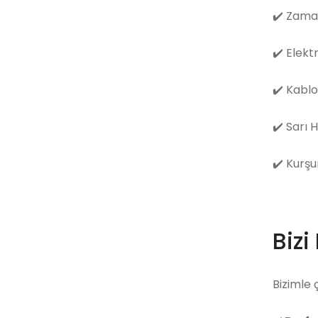
✔️
Zama
✔️
Elekt
✔️
Kablo
✔️
Sarı 
✔️
Kurşu
Bizi
Bizimle 