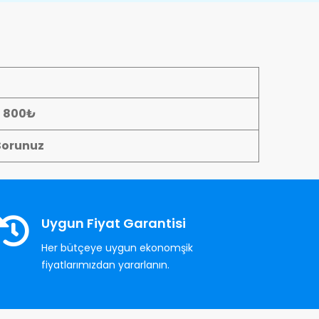
- 800₺
Sorunuz
Uygun Fiyat Garantisi
Her bütçeye uygun ekonomşik
fiyatlarımızdan yararlanın.