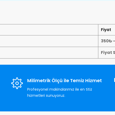
Fiyat
350₺ 
Fiyat 
Milimetrik Ölçü ile Temiz Hizmet
Profesyonel makinalarımız ile en titiz
hizmetleri sunuyoruz.