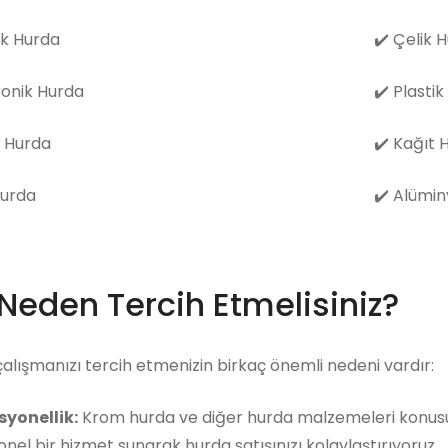
k Hurda
✔️
Çelik 
ronik Hurda
✔️
Plastik
 Hurda
✔️
Kağıt 
Hurda
✔️
Alümin
 Neden Tercih Etmelisiniz?
çalışmanızı tercih etmenizin birkaç önemli nedeni vardır:
syonellik:
Krom hurda ve diğer hurda malzemeleri konusun
nel bir hizmet sunarak hurda satışınızı kolaylaştırıyoruz.