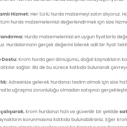
mlı Hizmet:
Her türlü hurda malzemeyi satın alıyoruz. 
, tüm hurda malzemelerinizi değerlendirmek için size hizm
landırma:
Hurda malzemelerinizi en uygun fiyatlarla değe
z. Hurdalarınızın gerçek değerini bilerek adil bir fiyat teklif
 Dostu:
Krom hurda geri dönüşümü, doğal kaynakların ko
atkılar sağlar. Biz de bu sürece katkıda bulunarak çevreye 
lık:
Adresinize gelerek hurdanızı teslim almak için size hızl
matla uğraşma zorunluluğu olmadan satışınızı gerçekleştireb
 çalışarak
, krom hurdanızı hızlı ve güvenilir bir şekilde
sat
ynakların korunmasına katkıda bulunabilirsiniz. Eğer kro