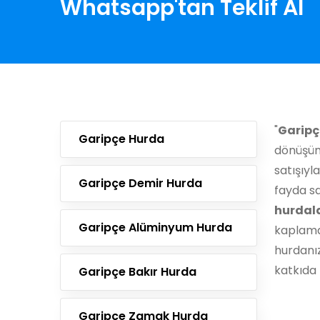
Whatsapp'tan Teklif Al
"
Garipç
Garipçe Hurda
dönüşüm
satışıyl
Garipçe Demir Hurda
fayda s
hurdal
Garipçe Alüminyum Hurda
kaplama
hurdanı
katkıda 
Garipçe Bakır Hurda
Garipçe Zamak Hurda