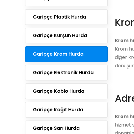
Garipçe Plastik Hurda
Kro
Garipçe Kurşun Hurda
Krom h
Krom hur
Garipçe Krom Hurda
diğer kr
dönüşüm 
Garipçe Elektronik Hurda
Garipçe Kablo Hurda
Adre
Garipçe Kağıt Hurda
Krom h
hizmet s
Garipçe Sarı Hurda
donatılm