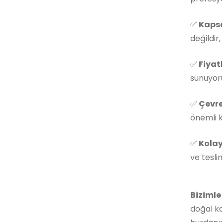
✅
Kapsa
değildir
✅
Fiyat
sunuyoru
✅
Çevre
önemli k
✅
Kolay
ve tesli
Bizimle
doğal ka