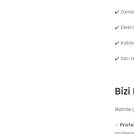
✔️
Zama
✔️
Elekt
✔️
Kablo
✔️
Sarı 
Bizi
Bizimle 
✅
Profe
profesyo