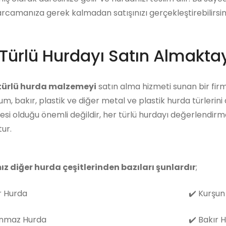
arcamanıza gerek kalmadan satışınızı gerçekleştirebilirsini
Türlü Hurdayı Satın Almaktay
 türlü hurda malzemeyi
satın alma hizmeti sunan bir firm
m, bakır, plastik ve diğer metal ve plastik hurda türlerini
i olduğu önemli değildir, her türlü hurdayı değerlendirm
ur.
ız diğer hurda çeşitlerinden bazıları şunlardır
;
 Hurda
✔️
Kurşun
nmaz Hurda
✔️
Bakır 