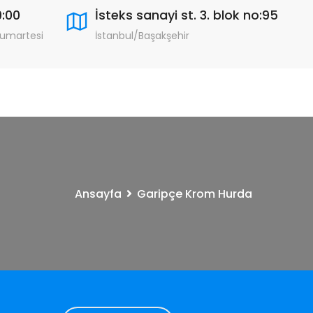
9:00
İsteks sanayi st. 3. blok no:95
Cumartesi
İstanbul/Başakşehir
Ansayfa
Garipçe Krom Hurda