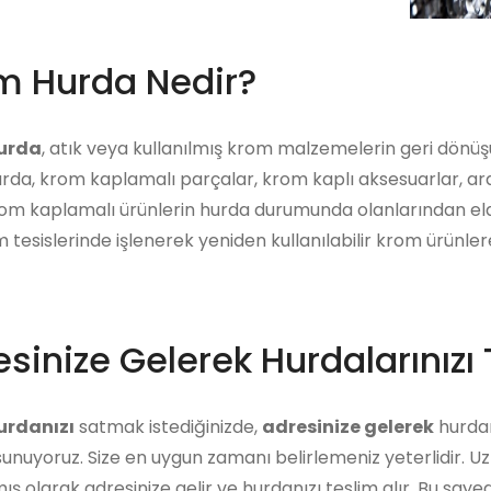
m Hurda Nedir?
urda
, atık veya kullanılmış krom malzemelerin geri dönüş
da, krom kaplamalı parçalar, krom kaplı aksesuarlar, araç 
om kaplamalı ürünlerin hurda durumunda olanlarından elde
tesislerinde işlenerek yeniden kullanılabilir krom ürünler
sinize Gelerek Hurdalarınızı 
urdanızı
satmak istediğinizde,
adresinize gelerek
hurdanı
unuyoruz. Size en uygun zamanı belirlemeniz yeterlidir. U
ış olarak adresinize gelir ve hurdanızı teslim alır. Bu say