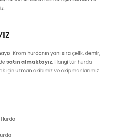
z.
ız
ayız. Krom hurdanın yanı sıra çelik, demir,
 de
satın almaktayız
. Hangi tür hurda
ek için uzman ekibimiz ve ekipmanlarımız
 Hurda
Hurda