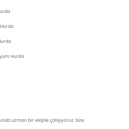
Hurda
 Hurda
Hurda
yum Hurda
da uzman bir ekiple çalışıyoruz. Size