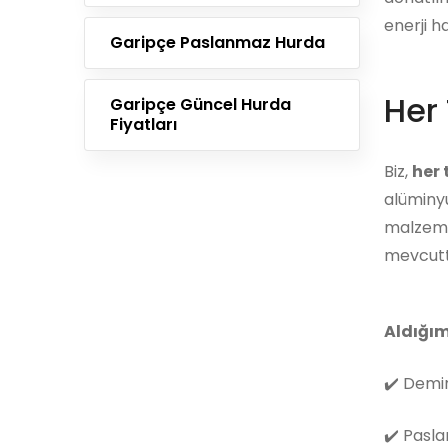
enerji h
Garipçe Paslanmaz Hurda
Her 
Garipçe Güncel Hurda
Fiyatları
Biz,
her
alüminyu
malzemes
mevcutt
Aldığım
✔️
Demir
✔️
Pasla