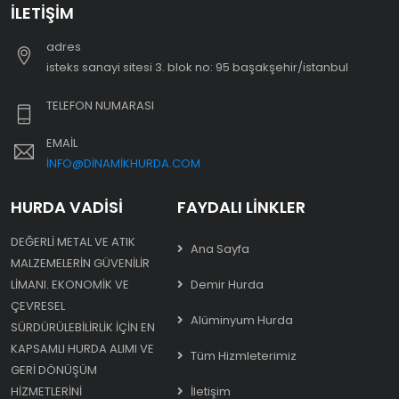
İLETIŞIM
adres
i̇steks sanayi sitesi 3. blok no: 95 başakşehir/i̇stanbul
TELEFON NUMARASI
EMAIL
INFO@DINAMIKHURDA.COM
HURDA VADISI
FAYDALI LINKLER
DEĞERLI METAL VE ATIK
Ana Sayfa
MALZEMELERIN GÜVENILIR
LIMANI. EKONOMIK VE
Demir Hurda
ÇEVRESEL
Alüminyum Hurda
SÜRDÜRÜLEBILIRLIK IÇIN EN
KAPSAMLI HURDA ALIMI VE
Tüm Hizmleterimiz
GERI DÖNÜŞÜM
HIZMETLERINI
İletişim