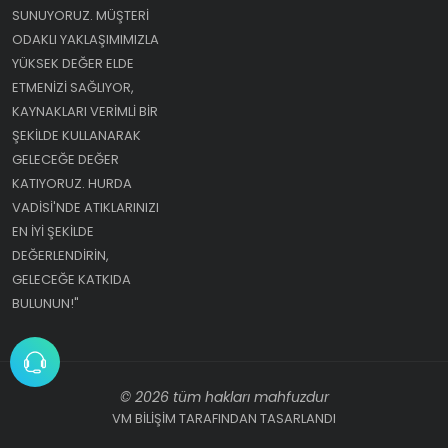
SUNUYORUZ. MÜŞTERI
ODAKLI YAKLAŞIMIMIZLA
YÜKSEK DEĞER ELDE
ETMENIZI SAĞLIYOR,
KAYNAKLARI VERIMLI BIR
ŞEKILDE KULLANARAK
GELECEĞE DEĞER
KATIYORUZ. HURDA
VADISI'NDE ATIKLARINIZI
EN IYI ŞEKILDE
DEĞERLENDIRIN,
GELECEĞE KATKIDA
BULUNUN!"
© 2026 tüm hakları mahfuzdur
VM BİLİŞİM TARAFINDAN TASARLANDI