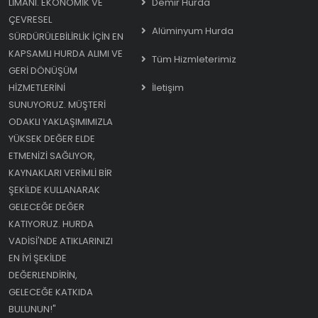
LIMANI. EKONOMIK VE
Demir Hurda
ÇEVRESEL
Alüminyum Hurda
SÜRDÜRÜLEBILIRLIK IÇIN EN
KAPSAMLI HURDA ALIMI VE
Tüm Hizmleterimiz
GERI DÖNÜŞÜM
HIZMETLERINI
İletişim
SUNUYORUZ. MÜŞTERI
ODAKLI YAKLAŞIMIMIZLA
YÜKSEK DEĞER ELDE
ETMENIZI SAĞLIYOR,
KAYNAKLARI VERIMLI BIR
ŞEKILDE KULLANARAK
GELECEĞE DEĞER
KATIYORUZ. HURDA
VADISI'NDE ATIKLARINIZI
EN IYI ŞEKILDE
DEĞERLENDIRIN,
GELECEĞE KATKIDA
BULUNUN!"