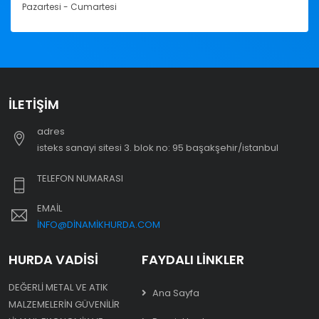
Pazartesi - Cumartesi
İLETIŞIM
adres
i̇steks sanayi sitesi 3. blok no: 95 başakşehir/i̇stanbul
TELEFON NUMARASI
EMAIL
INFO@DINAMIKHURDA.COM
HURDA VADISI
FAYDALI LINKLER
DEĞERLI METAL VE ATIK
Ana Sayfa
MALZEMELERIN GÜVENILIR