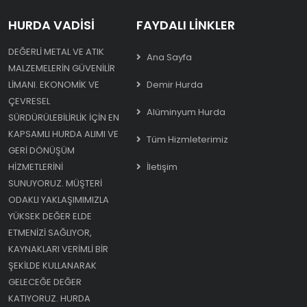
HURDA VADISI
FAYDALI LINKLER
DEĞERLI METAL VE ATIK
Ana Sayfa
MALZEMELERIN GÜVENILIR
LIMANI. EKONOMIK VE
Demir Hurda
ÇEVRESEL
Alüminyum Hurda
SÜRDÜRÜLEBILIRLIK IÇIN EN
KAPSAMLI HURDA ALIMI VE
Tüm Hizmleterimiz
GERI DÖNÜŞÜM
HIZMETLERINI
İletişim
SUNUYORUZ. MÜŞTERI
ODAKLI YAKLAŞIMIMIZLA
YÜKSEK DEĞER ELDE
ETMENIZI SAĞLIYOR,
KAYNAKLARI VERIMLI BIR
ŞEKILDE KULLANARAK
GELECEĞE DEĞER
KATIYORUZ. HURDA