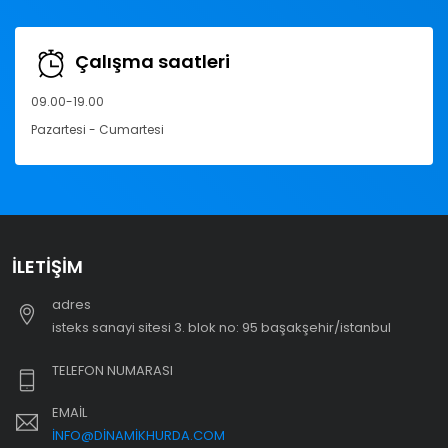
Çalışma saatleri
09.00-19.00
Pazartesi - Cumartesi
İLETIŞIM
adres
i̇steks sanayi sitesi 3. blok no: 95 başakşehir/i̇stanbul
TELEFON NUMARASI
EMAIL
INFO@DINAMIKHURDA.COM