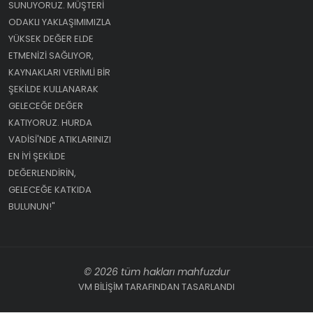
SUNUYORUZ. MÜŞTERI
ODAKLI YAKLAŞIMIMIZLA
YÜKSEK DEĞER ELDE
ETMENIZI SAĞLIYOR,
KAYNAKLARI VERIMLI BIR
ŞEKILDE KULLANARAK
GELECEĞE DEĞER
KATIYORUZ. HURDA
VADISI'NDE ATIKLARINIZI
EN IYI ŞEKILDE
DEĞERLENDIRIN,
GELECEĞE KATKIDA
BULUNUN!"
© 2026 tüm hakları mahfuzdur
VM BİLİŞİM TARAFINDAN TASARLANDI