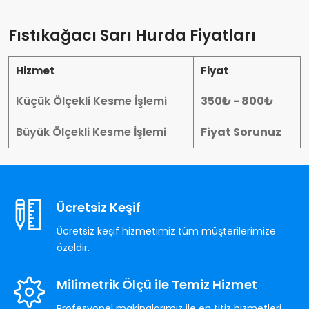
Fıstıkağacı Sarı Hurda Fiyatları
Hizmet
Fiyat
Küçük Ölçekli Kesme İşlemi
350₺ - 800₺
Büyük Ölçekli Kesme İşlemi
Fiyat Sorunuz
Ücretsiz Keşif
Ücretsiz keşif hizmetimiz tüm müşterilerimize
özeldir.
Milimetrik Ölçü ile Temiz Hizmet
Profesyonel makinalarımız ile en titiz hizmetleri