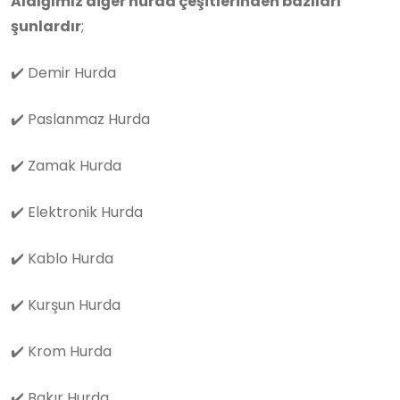
Aldığımız diğer hurda çeşitlerinden bazıları
şunlardır
;
✔️
Demir Hurda
✔️
Paslanmaz Hurda
✔️
Zamak Hurda
✔️
Elektronik Hurda
✔️
Kablo Hurda
✔️
Kurşun Hurda
✔️
Krom Hurda
✔️
Bakır Hurda