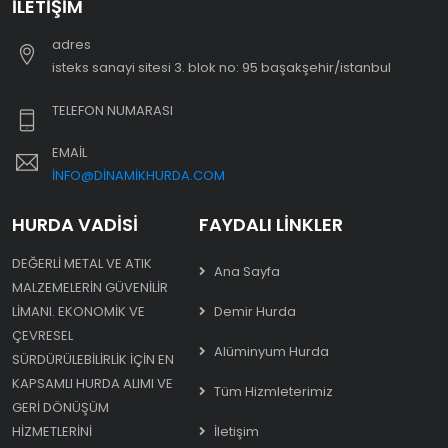
İLETIŞIM
adres
i̇steks sanayi sitesi 3. blok no: 95 başakşehir/i̇stanbul
TELEFON NUMARASI
EMAIL
INFO@DINAMIKHURDA.COM
HURDA VADISI
FAYDALI LINKLER
DEĞERLI METAL VE ATIK
Ana Sayfa
MALZEMELERIN GÜVENILIR
LIMANI. EKONOMIK VE
Demir Hurda
ÇEVRESEL
Alüminyum Hurda
SÜRDÜRÜLEBILIRLIK IÇIN EN
KAPSAMLI HURDA ALIMI VE
Tüm Hizmleterimiz
GERI DÖNÜŞÜM
HIZMETLERINI
İletişim