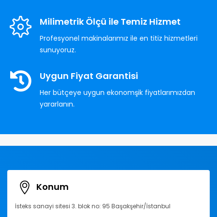
Milimetrik Ölçü ile Temiz Hizmet
Profesyonel makinalarımız ile en titiz hizmetleri
sunuyoruz.
Uygun Fiyat Garantisi
Her bütçeye uygun ekonomşik fiyatlarımızdan
yararlanın.
Konum
İsteks sanayi sitesi 3. blok no: 95 Başakşehir/İstanbul