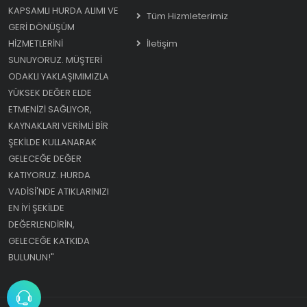
KAPSAMLI HURDA ALIMI VE
Tüm Hizmleterimiz
GERI DÖNÜŞÜM
HIZMETLERINI
İletişim
SUNUYORUZ. MÜŞTERI
ODAKLI YAKLAŞIMIMIZLA
YÜKSEK DEĞER ELDE
ETMENIZI SAĞLIYOR,
KAYNAKLARI VERIMLI BIR
ŞEKILDE KULLANARAK
GELECEĞE DEĞER
KATIYORUZ. HURDA
VADISI'NDE ATIKLARINIZI
EN IYI ŞEKILDE
DEĞERLENDIRIN,
GELECEĞE KATKIDA
BULUNUN!"