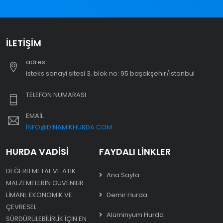
İLETIŞIM
adres
i̇steks sanayi sitesi 3. blok no: 95 başakşehir/i̇stanbul
TELEFON NUMARASI
EMAIL
INFO@DINAMIKHURDA.COM
HURDA VADISI
FAYDALI LINKLER
DEĞERLI METAL VE ATIK
Ana Sayfa
MALZEMELERIN GÜVENILIR
LIMANI. EKONOMIK VE
Demir Hurda
ÇEVRESEL
Alüminyum Hurda
SÜRDÜRÜLEBILIRLIK IÇIN EN