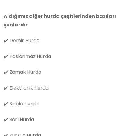
Aldığımız diğer hurda çeşitlerinden bazıları
şunlardır
;
✔️
Demir Hurda
✔️
Paslanmaz Hurda
✔️
Zamak Hurda
✔️
Elektronik Hurda
✔️
Kablo Hurda
✔️
Sarı Hurda
✔️
Kurşun Hurda