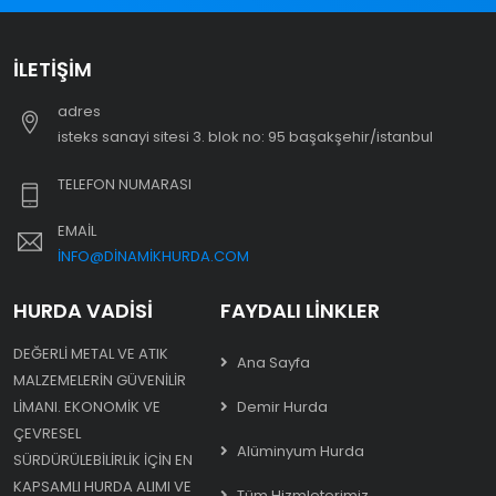
İLETIŞIM
adres
i̇steks sanayi sitesi 3. blok no: 95 başakşehir/i̇stanbul
TELEFON NUMARASI
EMAIL
INFO@DINAMIKHURDA.COM
HURDA VADISI
FAYDALI LINKLER
DEĞERLI METAL VE ATIK
Ana Sayfa
MALZEMELERIN GÜVENILIR
LIMANI. EKONOMIK VE
Demir Hurda
ÇEVRESEL
Alüminyum Hurda
SÜRDÜRÜLEBILIRLIK IÇIN EN
KAPSAMLI HURDA ALIMI VE
Tüm Hizmleterimiz