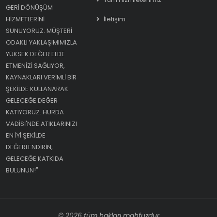
GERI DÖNÜŞÜM
HIZMETLERINI
İletişim
SUNUYORUZ. MÜŞTERI
ODAKLI YAKLAŞIMIMIZLA
YÜKSEK DEĞER ELDE
ETMENIZI SAĞLIYOR,
KAYNAKLARI VERIMLI BIR
ŞEKILDE KULLANARAK
GELECEĞE DEĞER
KATIYORUZ. HURDA
VADISI'NDE ATIKLARINIZI
EN IYI ŞEKILDE
DEĞERLENDIRIN,
GELECEĞE KATKIDA
BULUNUN!"
© 2026 tüm hakları mahfuzdur