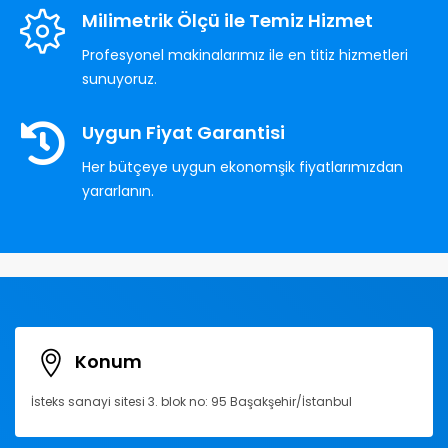
Milimetrik Ölçü ile Temiz Hizmet
Profesyonel makinalarımız ile en titiz hizmetleri
sunuyoruz.
Uygun Fiyat Garantisi
Her bütçeye uygun ekonomşik fiyatlarımızdan
yararlanın.
Konum
İsteks sanayi sitesi 3. blok no: 95 Başakşehir/İstanbul