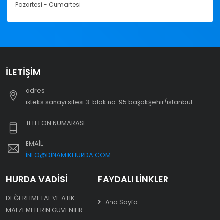
Pazartesi - Cumartesi
İLETIŞIM
adres
i̇steks sanayi sitesi 3. blok no: 95 başakşehir/i̇stanbul
TELEFON NUMARASI
EMAIL
INFO@DINAMIKHURDA.COM
HURDA VADISI
FAYDALI LINKLER
DEĞERLI METAL VE ATIK
Ana Sayfa
MALZEMELERIN GÜVENILIR