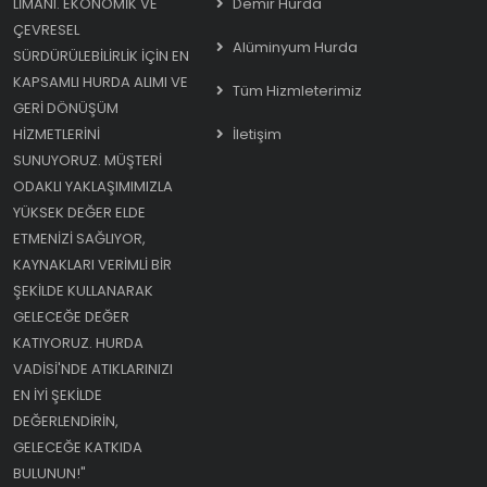
LIMANI. EKONOMIK VE
Demir Hurda
ÇEVRESEL
Alüminyum Hurda
SÜRDÜRÜLEBILIRLIK IÇIN EN
KAPSAMLI HURDA ALIMI VE
Tüm Hizmleterimiz
GERI DÖNÜŞÜM
HIZMETLERINI
İletişim
SUNUYORUZ. MÜŞTERI
ODAKLI YAKLAŞIMIMIZLA
YÜKSEK DEĞER ELDE
ETMENIZI SAĞLIYOR,
KAYNAKLARI VERIMLI BIR
ŞEKILDE KULLANARAK
GELECEĞE DEĞER
KATIYORUZ. HURDA
VADISI'NDE ATIKLARINIZI
EN IYI ŞEKILDE
DEĞERLENDIRIN,
GELECEĞE KATKIDA
BULUNUN!"