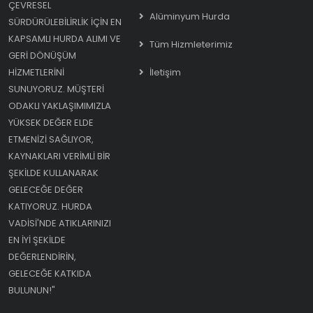
ÇEVRESEL
Alüminyum Hurda
SÜRDÜRÜLEBILIRLIK IÇIN EN
KAPSAMLI HURDA ALIMI VE
Tüm Hizmleterimiz
GERI DÖNÜŞÜM
HIZMETLERINI
İletişim
SUNUYORUZ. MÜŞTERI
ODAKLI YAKLAŞIMIMIZLA
YÜKSEK DEĞER ELDE
ETMENIZI SAĞLIYOR,
KAYNAKLARI VERIMLI BIR
ŞEKILDE KULLANARAK
GELECEĞE DEĞER
KATIYORUZ. HURDA
VADISI'NDE ATIKLARINIZI
EN IYI ŞEKILDE
DEĞERLENDIRIN,
GELECEĞE KATKIDA
BULUNUN!"