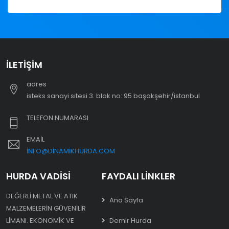
İLETIŞIM
adres
i̇steks sanayi sitesi 3. blok no: 95 başakşehir/i̇stanbul
TELEFON NUMARASI
EMAIL
INFO@DINAMIKHURDA.COM
HURDA VADISI
FAYDALI LINKLER
DEĞERLI METAL VE ATIK
Ana Sayfa
MALZEMELERIN GÜVENILIR
LIMANI. EKONOMIK VE
Demir Hurda