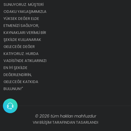
SUNUYORUZ. MÜŞTERI
ODAKLI YAKLAŞIMIMIZLA
YÜKSEK DEĞER ELDE
ETMENIZI SAĞLIYOR,
KAYNAKLARI VERIMLI BIR
ŞEKILDE KULLANARAK
GELECEĞE DEĞER
KATIYORUZ. HURDA
VADISI'NDE ATIKLARINIZI
EN IYI ŞEKILDE
DEĞERLENDIRIN,
GELECEĞE KATKIDA
BULUNUN!"
© 2026 tüm hakları mahfuzdur
VM BİLİŞİM TARAFINDAN TASARLANDI