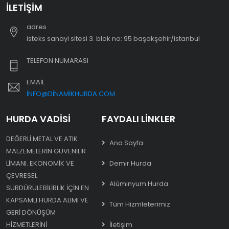
İLETIŞIM
adres
i̇steks sanayi sitesi 3. blok no: 95 başakşehir/i̇stanbul
TELEFON NUMARASI
EMAIL
INFO@DINAMIKHURDA.COM
HURDA VADISI
FAYDALI LINKLER
DEĞERLI METAL VE ATIK
Ana Sayfa
MALZEMELERIN GÜVENILIR
LIMANI. EKONOMIK VE
Demir Hurda
ÇEVRESEL
Alüminyum Hurda
SÜRDÜRÜLEBILIRLIK IÇIN EN
KAPSAMLI HURDA ALIMI VE
Tüm Hizmleterimiz
GERI DÖNÜŞÜM
HIZMETLERINI
İletişim